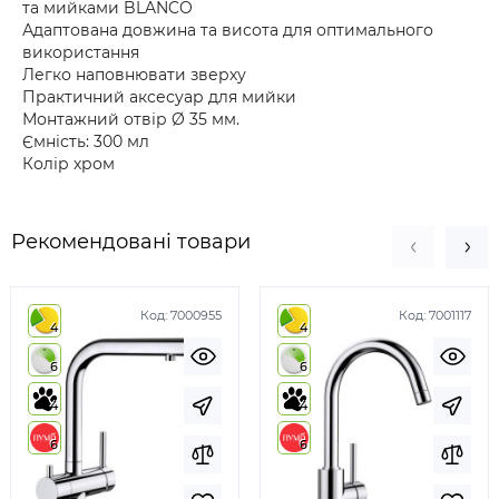
та мийками BLANCO
Адаптована довжина та висота для оптимального
використання
Легко наповнювати зверху
Практичний аксесуар для мийки
Монтажний отвір Ø 35 мм.
Ємність: 300 мл
Колір хром
Рекомендовані товари
Код:
7000955
Код:
7001117
4
4
6
6
4
4
6
6