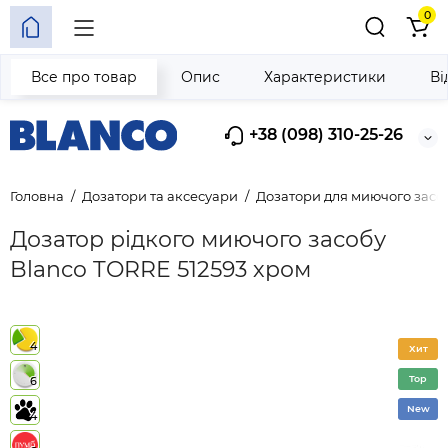
0
Все про товар
Опис
Характеристики
Ві
+38 (098) 310-25-26
Головна
Дозатори та аксесуари
Дозатори для миючого засо
Дозатор рідкого миючого засобу
Blanco TORRE 512593 хром
4
Хит
Top
6
New
4