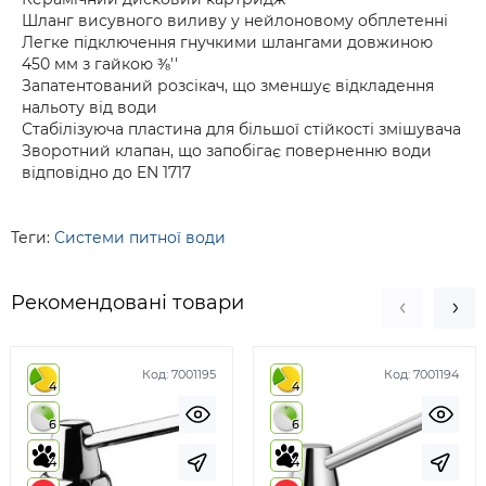
Шланг висувного виливу у нейлоновому обплетенні
Легке підключення гнучкими шлангами довжиною
450 мм з гайкою ⅜''
Запатентований розсікач, що зменшує відкладення
нальоту від води
Стабілізуюча пластина для більшої стійкості змішувача
Зворотний клапан, що запобігає поверненню води
відповідно до EN 1717
Теги:
Системи питної води
Рекомендовані товари
Код:
7001195
Код:
7001194
4
4
6
6
4
4