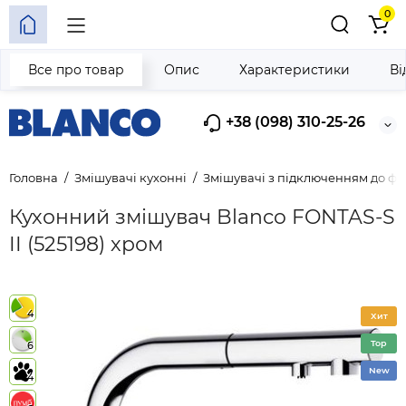
0
Все про товар
Опис
Характеристики
Ві
+38 (098) 310-25-26
Головна
Змішувачі кухонні
Змішувачі з підключенням до фі
Кухонний змішувач Blanco FONTAS-S
II (525198) хром
4
Хит
Top
6
New
4