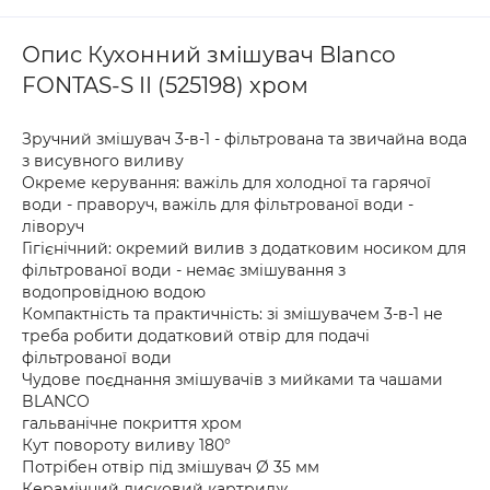
Опис Кухонний змішувач Blanco
FONTAS-S II (525198) хром
Зручний змішувач 3-в-1 - фільтрована та звичайна вода
з висувного виливу
Окреме керування: важіль для холодної та гарячої
води - праворуч, важіль для фільтрованої води -
ліворуч
Гігієнічний: окремий вилив з додатковим носиком для
фільтрованої води - немає змішування з
водопровідною водою
Компактність та практичність: зі змішувачем 3-в-1 не
треба робити додатковий отвір для подачі
фільтрованої води
Чудове поєднання змішувачів з мийками та чашами
BLANCO
гальванічне покриття xром
Кут повороту виливу 180°
Потрібен отвір під змішувач Ø 35 мм
Керамічний дисковий картридж