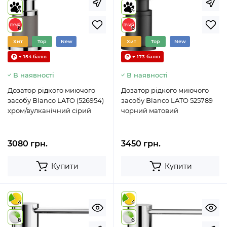
4
4
6
6
Хит
Top
New
Хит
Top
New
+ 154 балів
+ 173 балів
В наявності
В наявності
Дозатор рідкого миючого
Дозатор рідкого миючого
засобу Blanco LATO (526954)
засобу Blanco LATO 525789
хром/вулканічний сірий
чорний матовий
3080 грн.
3450 грн.
Купити
Купити
4
4
6
6