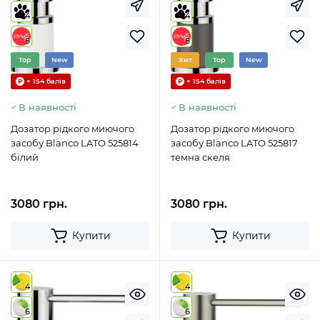
4
4
6
6
Top
New
Хит
Top
New
+ 154 балів
+ 154 балів
В наявності
В наявності
Дозатор рідкого миючого
Дозатор рідкого миючого
засобу Blanco LATO 525814
засобу Blanco LATO 525817
білий
темна скеля
3080 грн.
3080 грн.
Купити
Купити
4
4
6
6