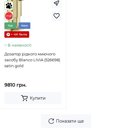
4
6
Top
New
+ 491 балів
В наявності
Дозатор рідкого миючого
засобу Blanco LIVIA (526698)
satin gold
9810 грн.
Купити
Показати ще