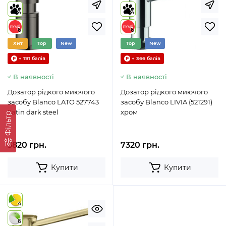
4
4
6
6
Хит
Top
New
Top
New
+ 191 балів
+ 366 балів
В наявності
В наявності
Дозатор рідкого миючого
Дозатор рідкого миючого
засобу Blanco LATO 527743
засобу Blanco LIVIA (521291)
Satin dark steel
хром
Фільтр
3820 грн.
7320 грн.
Купити
Купити
4
6