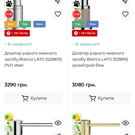
4
4
6
6
Хит
Top
New
Top
New
+ 165 балів
+ 154 балів
В наявності
В наявності
Дозатор рідкого миючого
Дозатор рідкого миючого
засобу Blanco LATO (525809)
засобу Blanco LATO (525816)
PVD steel
хром/сірий беж
3290 грн.
3080 грн.
Купити
Купити
4
4
6
6