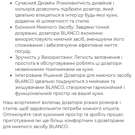
Сучасний Дизайн: Різноманітність дизайнів і
кольорів дозволить підібрати дозатор, який
ідеально впишеться в інтер'єр будь-якої кухні,
додаючи їй шляхетності та стилю
Економія Миючого Засобу: Завдяки точній
дозуванні, дозатори BLANCO економно
використовують миючий засіб, зменшуючи його
споживання і забезпечуючи ефективне миття
посуду.
Зручність у Використанні: Легкість заповнення і
простота в обслуговуванні роблять ці дозатори
незамінними помічниками на кухні.
Інтегроване Рішення: Дозатори для миючого засобу
BLANCO ідеально поєднуються з мийками та
змішувачами BLANCO, створюючи гармонійний і
функціональний простір на вашій кухні.
Наш асортимент включає дозатори різних розмірів і
стилів, щоб задовольнити потреби кожного клієнта.
Оптимізуйте свій кухонний простір та зробіть процес
приготування їжі ще більш комфортним з дозаторами
для миючого засобу BLANCO.