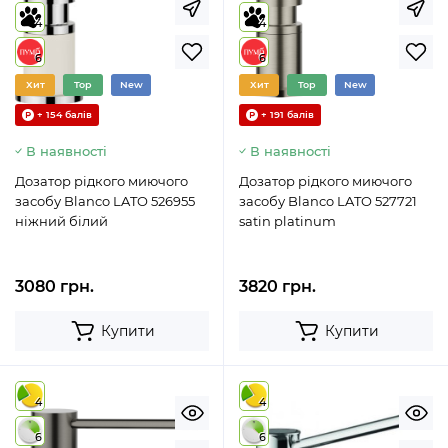
4
4
6
6
Хит
Top
New
Хит
Top
New
+ 154 балів
+ 191 балів
В наявності
В наявності
Дозатор рідкого миючого
Дозатор рідкого миючого
засобу Blanco LATO 526955
засобу Blanco LATO 527721
ніжний білий
satin platinum
3080 грн.
3820 грн.
Купити
Купити
4
4
6
6