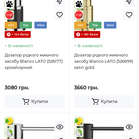
4
4
6
6
Хит
Top
New
Хит
Top
New
+ 154 балів
+ 183 балів
В наявності
В наявності
Дозатор рідкого миючого
Дозатор рідкого миючого
засобу Blanco LATO (526177)
засобу Blanco LATO (526699)
хром/чорний
satin gold
3080 грн.
3660 грн.
Купити
Купити
4
4
6
6