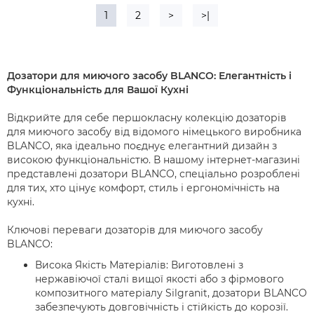
1
2
>
>|
Дозатори для миючого засобу BLANCO: Елегантність і
Функціональність для Вашої Кухні
Відкрийте для себе першокласну колекцію дозаторів
для миючого засобу від відомого німецького виробника
BLANCO, яка ідеально поєднує елегантний дизайн з
високою функціональністю. В нашому інтернет-магазині
представлені дозатори BLANCO, спеціально розроблені
для тих, хто цінує комфорт, стиль і ергономічність на
кухні.
Ключові переваги дозаторів для миючого засобу
BLANCO:
Висока Якість Матеріалів: Виготовлені з
нержавіючої сталі вищої якості або з фірмового
композитного матеріалу Silgranit, дозатори BLANCO
забезпечують довговічність і стійкість до корозії.