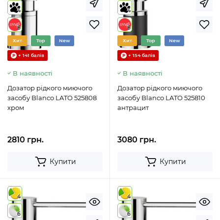
4
4
6
6
Хит
Top
New
Хит
Top
New
+ 141 балів
+ 154 балів
В наявності
В наявності
Дозатор рідкого миючого
Дозатор рідкого миючого
засобу Blanco LATO 525808
засобу Blanco LATO 525810
хром
антрацит
2810 грн.
3080 грн.
Купити
Купити
4
4
6
6