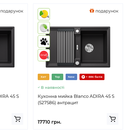
подарунок
подарунок
4
6
4
6
Хит
Top
New
+ 886 балів
В наявності
IRA 45 S
Кухонна мийка Blanco ADIRA 45 S
(527586) антрацит
17710 грн.