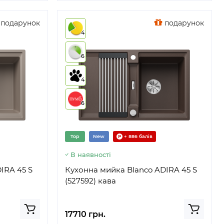
подарунок
подарунок
4
6
4
6
Top
New
+ 886 балів
В наявності
IRA 45 S
Кухонна мийка Blanco ADIRA 45 S
(527592) кава
17710 грн.