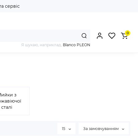
та сервіс
0
Я шукаю, наприклад,
Blanco PLEON
Мийки з
ржавіючої
сталі
15
За замовчуванням