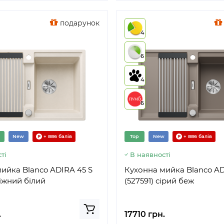
подарунок
4
6
4
6
New
+ 886 балів
Top
New
+ 886 балів
ті
В наявності
ийка Blanco ADIRA 45 S
Кухонна мийка Blanco AD
ніжний білий
(527591) сірий беж
.
17710 грн.