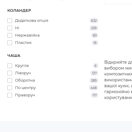
КОЛАНДЕР
Додаткова опція
632
Ні
239
Нержавійка
83
Пластик
16
ЧАША
Відкрийте д
Кругла
6
вибором мийо
Ліворуч
127
композитних 
використанн
Оборотна
285
вашої кухні,
По центру
448
гармонійно 
Праворуч
117
користуванн