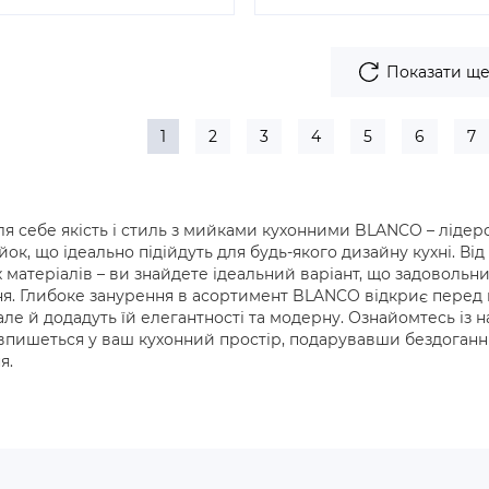
Показати щ
1
2
3
4
5
6
7
ля себе якість і стиль з мийками кухонними BLANCO – лід
к, що ідеально підійдуть для будь-якого дизайну кухні. Від
матеріалів – ви знайдете ідеальний варіант, що задовольнит
я. Глибоке занурення в асортимент BLANCO відкриє перед в
 але й додадуть їй елегантності та модерну. Ознайомтесь із 
впишеться у ваш кухонний простір, подарувавши бездоганни
я.