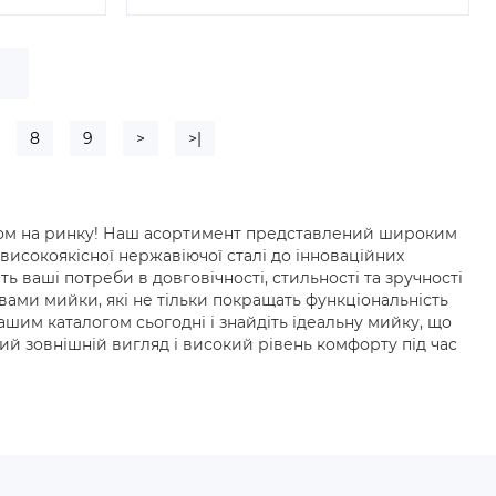
е
8
9
>
>|
ером на ринку! Наш асортимент представлений широким
 високоякісної нержавіючої сталі до інноваційних
ь ваші потреби в довговічності, стильності та зручності
ами мийки, які не тільки покращать функціональність
нашим каталогом сьогодні і знайдіть ідеальну мийку, що
й зовнішній вигляд і високий рівень комфорту під час