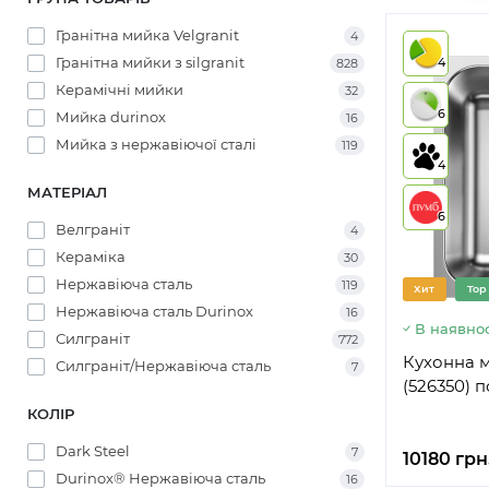
Гранітна мийка Velgranit
4
Гранітна мийки з silgranit
4
828
Керамічні мийки
32
6
Мийка durinox
16
Мийка з нержавіючої сталі
119
4
МАТЕРІАЛ
6
Велграніт
4
Кераміка
30
Нержавіюча сталь
119
Хит
Top
Нержавіюча сталь Durinox
16
В наявнос
Силграніт
772
Кухонна м
Силграніт/Нержавіюча сталь
7
(526350) 
КОЛІР
Dark Steel
7
10180 грн
Durinox® Нержавіюча сталь
16