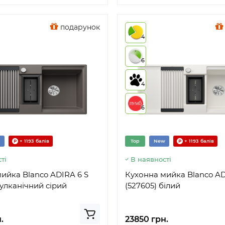
подарунок
4
6
4
6
+ 1193 балів
Top
New
+ 1193 балів
ті
В наявності
ийка Blanco ADIRA 6 S
Кухонна мийка Blanco AD
вулканічний сірий
(527605) білий
.
23850 грн.