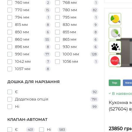
760 мм
768 мм
2
1
770 мм
780 мм
15
82
794 мм
795 мм
1
1
4
815 мм
830 мм
8
9
850 мм
855 мм
6
8
6
860 мм
865 мм
55
6
896 мм
930 мм
8
6
4
990 мм
1000 мм
77
128
1042 мм
1056 мм
7
1
6
1057 мм
8
ДОШКА ДЛЯ НАРІЗАННЯ
Top
New
Є
92
В наявнос
Додаткова опція
791
Кухонна м
Ні
99
(527604) 
КЛАПАН-АВТОМАТ
23850 грн
Є
Ні
401
583