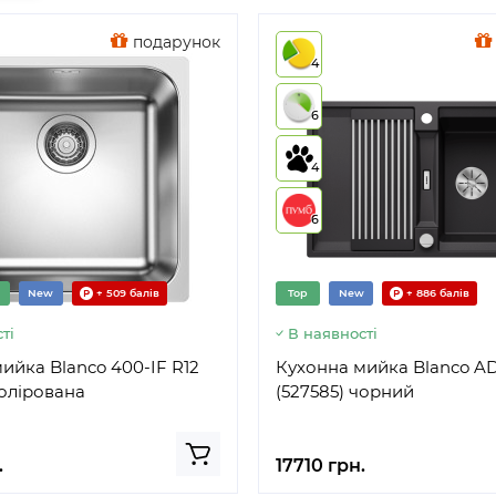
подарунок
4
6
4
6
New
+ 509 балів
Top
New
+ 886 балів
ті
В наявності
ийка Blanco 400-IF R12
Кухонна мийка Blanco AD
полірована
(527585) чорний
.
17710 грн.