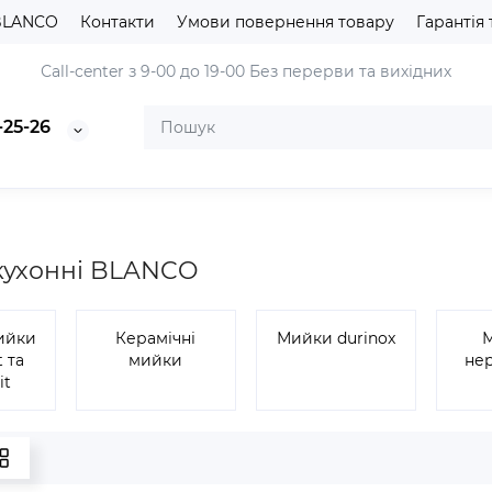
BLANCO
Контакти
Умови повернення товару
Гарантія 
Сall-center з 9-00 до 19-00
Без перерви та вихідних
-25-26
кухонні BLANCO
мийки
Керамічні
Мийки durinox
t та
мийки
не
it