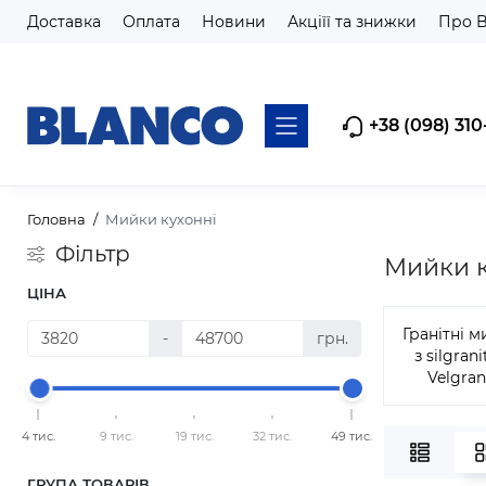
Доставка
Оплата
Новини
Акціїї та знижки
Про 
+38 (098) 310
Головна
Мийки кухонні
Фільтр
Мийки 
ЦІНА
Гранітні 
-
грн.
з silgrani
Velgran
4 тис.
9 тис.
19 тис.
32 тис.
49 тис.
ГРУПА ТОВАРІВ