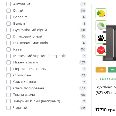
Антрацит
113
Білий
116
4
Базальт
6
Ваніль
1
6
Вулканічний сірий
110
Глянсовий білий
10
4
Глянсовий магнолія
6
Кава
110
6
Містичний чорний (велграніт)
2
Ніжний білий
107
Нержавіюча сталь
2
Хит
Top
Сірий беж
72
В наявнос
Сталь матова
7
Кухонна м
Сталь полірована
105
(527587) 
Темна скеля
90
Хмарний білий (велграніт)
2
Чорний
119
17710 грн