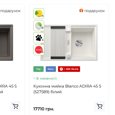
подарунок
подарунок
4
6
4
6
Top
New
+ 886 балів
В наявності
IRA 45 S
Кухонна мийка Blanco ADIRA 45 S
ий
(527589) білий
17710 грн.