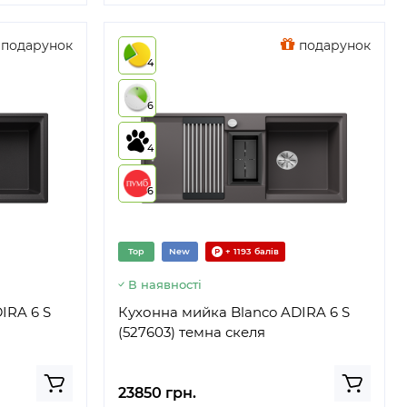
подарунок
подарунок
4
6
4
6
Top
New
+ 1193 балів
В наявності
IRA 6 S
Кухонна мийка Blanco ADIRA 6 S
(527603) темна скеля
23850 грн.