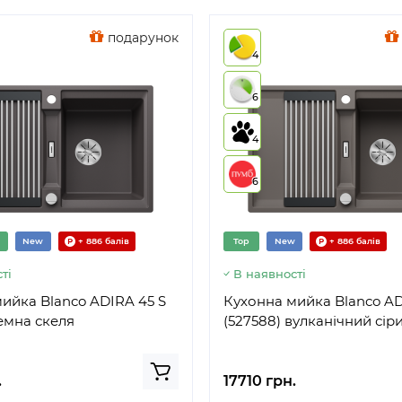
подарунок
4
6
4
6
New
+ 886 балів
Top
New
+ 886 балів
ті
В наявності
ийка Blanco ADIRA 45 S
Кухонна мийка Blanco AD
темна скеля
(527588) вулканічний сір
.
17710 грн.