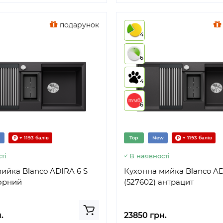
подарунок
4
6
4
6
+ 1193 балів
Top
New
+ 1193 балів
ті
В наявності
ийка Blanco ADIRA 6 S
Кухонна мийка Blanco AD
чорний
(527602) антрацит
.
23850 грн.