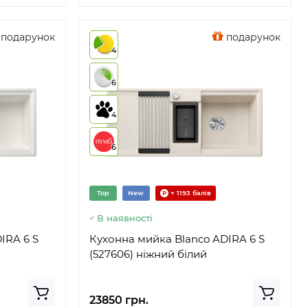
подарунок
подарунок
4
6
4
6
Top
New
+ 1193 балів
В наявності
IRA 6 S
Кухонна мийка Blanco ADIRA 6 S
(527606) ніжний білий
23850 грн.