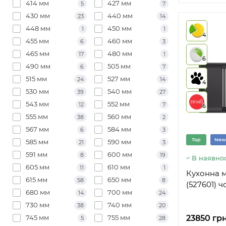
414 мм
427 мм
5
7
430 мм
440 мм
23
14
448 мм
450 мм
1
1
4
455 мм
460 мм
6
3
465 мм
480 мм
17
1
6
490 мм
505 мм
6
7
515 мм
527 мм
24
14
4
530 мм
540 мм
39
27
543 мм
552 мм
12
7
6
555 мм
560 мм
38
2
567 мм
584 мм
6
3
Top
New
585 мм
590 мм
21
3
591 мм
600 мм
8
19
В наявнос
605 мм
610 мм
11
1
Кухонна м
615 мм
650 мм
58
8
(527601) 
680 мм
700 мм
14
24
730 мм
740 мм
38
20
745 мм
755 мм
23850 грн
5
28