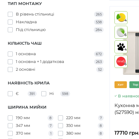
ТИП МОНТАЖУ
В рівень стільниці
265
4
Накладна
538
Під стільницю
284
6
КІЛЬКІСТЬ ЧАШ
4
1 основна
672
1 основна + 1 додаткова
263
6
2 основні
52
НАЯВНІСТЬ КРИЛА
Хит
Top
Є
Ні
391
598
В наявнос
Кухонна м
ШИРИНА МИЙКИ
(527590) 
190 мм
220 мм
8
7
347 мм
350 мм
7
8
17710 грн
370 мм
380 мм
1
8