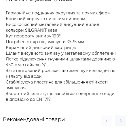
Гармонійне поєднання округлих та прямих форм
Конічний корпус з високим виливом
Високоякісний металевий висувний вилив
кольори SILGRANIT кава
Кут повороту виливу 190°
Потрібен отвір під змішувач Ø 35 мм
Керамічний дисковий картридж
Шланг висувного виливу у металевому обплетенні
Легке підключення гнучкими шлангами довжиною
450 мм з гайкою ⅜''
Запатентований розсікач, що зменшує відкладення
нальоту від води
Стабілізуюча пластина для збільшення стійкості
змішувача
Зворотний клапан, що запобігає поверненню води
відповідно до EN 1717
Рекомендовані товари