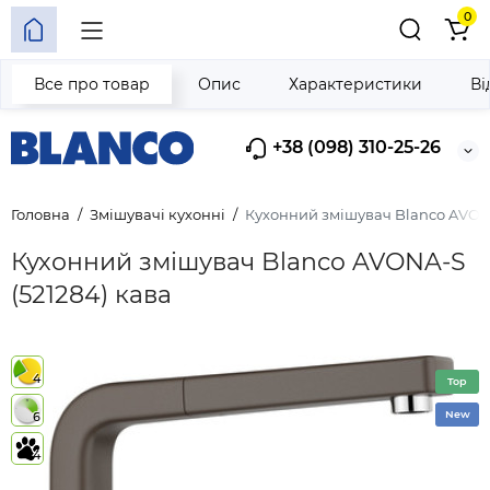
0
Все про товар
Опис
Характеристики
Ві
+38 (098) 310-25-26
Головна
Змішувачі кухонні
Кухонний змішувач Blanco AVONA
Кухонний змішувач Blanco AVONA-S
(521284) кава
4
Top
New
6
4