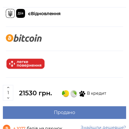
21530 грн.
В кредит
Продано
Знайшли дешевше?
+ 1077
балів на рахунок