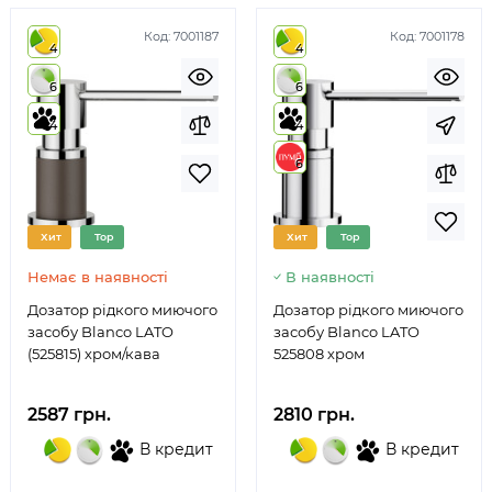
Код:
7001187
Код:
7001178
4
4
6
6
4
4
6
Хит
Top
Хит
Top
Немає в наявності
В наявності
Дозатор рідкого миючого
Дозатор рідкого миючого
засобу Blanco LATO
засобу Blanco LATO
(525815) хром/кава
525808 хром
2587 грн.
2810 грн.
В кредит
В кредит