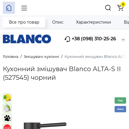
0
Все про товар
Опис
Характеристики
Ві
+38 (098) 310-25-26
Головна
Змішувачі кухонні
Кухонний змішувач Blanco ALTA-S
Кухонний змішувач Blanco ALTA-S II
(527545) чорний
4
Top
New
6
4