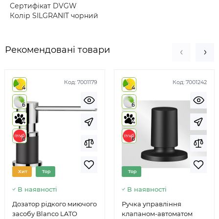
Сертифікат DVGW
Колір SILGRANIT чорний
Рекомендовані товари
Код:
7001179
Код:
7001242
4
4
6
6
4
4
6
6
Хит
Top
Top
В наявності
В наявності
Дозатор рідкого миючого
Ручка управління
засобу Blanco LATO
клапаном-автоматом