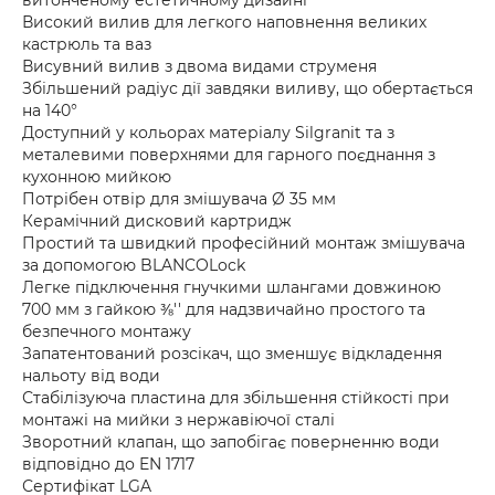
витонченому естетичному дизайні
Високий вилив для легкого наповнення великих
кастрюль та ваз
Висувний вилив з двома видами струменя
Збільшений радіус дії завдяки виливу, що обертається
на 140°
Доступний у кольорах матеріалу Silgranit та з
металевими поверхнями для гарного поєднання з
кухонною мийкою
Потрібен отвір для змішувача Ø 35 мм
Керамічний дисковий картридж
Простий та швидкий професійний монтаж змішувача
за допомогою BLANCOLock
Легке підключення гнучкими шлангами довжиною
700 мм з гайкою ⅜'' для надзвичайно простого та
безпечного монтажу
Запатентований розсікач, що зменшує відкладення
нальоту від води
Стабілізуюча пластина для збільшення стійкості при
монтажі на мийки з нержавіючої сталі
Зворотний клапан, що запобігає поверненню води
відповідно до EN 1717
Сертифікат LGA