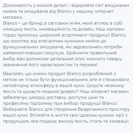
Досконалість у кожній деталі – відкрийте світ вишуканих
мийок та змішувачів від Blanco у нашому інтернет
магазині.
Blanco – це бренд зі світовим ім'ям, який втілює в собі
німецьку якість, інноваційність та дизайн. Наш магазин
гордо пропонує широкий асортимент продукції Blanco,
що охоплює від елегантних кухонних мийок до
функціональних змішувачів, які задовольнять потреби
найвимогливіших покупців. Здійснити правильний
вибір вам допоможе детальний опис кожного товару,
зазначення його характеристик та переваг.
Важливо, що кожен продукт Blanco розроблений з
метою не тільки бути функціональним, але й створювати
неповторну атмосферу в вашій кухні. Цінуєте незмінну
якість та шукаєте модний дизайн? Наш інтернет магазин
забезпечує швидку доставку, доступні ціни та
професійну підтримку при виборі продукції Blanco.
Вибирайте Blanco для створення бездоганного простору
вашої кухні. Втілюйте в життя свої ідеальні кухонні мрії з
продукцією, яка поєднує високу якість, стиль та інновації.