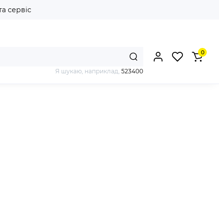
та сервіс
0
Я шукаю, наприклад,
523400