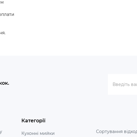
рм
оплати
ня.
жок.
Категорії
у
Сортування відхо
Кухонні мийки