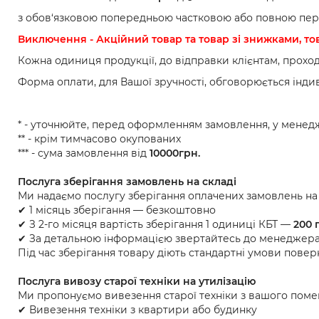
з обов‘язковою попередньою частковою або повною пер
Виключення - Акційний товар та товар зі знижками, то
Кожна одиниця продукції, до відправки клієнтам, проход
Форма оплати, для Вашої зручності, обговорюється інди
* - уточнюйте, перед оформленням замовлення, у менед
** - крім тимчасово окупованих
*** - сума замовлення від
10000грн.
Послуга зберігання замовлень на складі
Ми надаємо послугу зберігання оплачених замовлень на 
✔ 1 місяць зберігання — безкоштовно
✔ З 2-го місяця вартість зберігання 1 одиниці КБТ —
200 
✔ За детальною інформацією звертайтесь до менеджера
Під час зберігання товару діють стандартні умови повер
Послуга вивозу старої техніки на утилізацію
Ми пропонуємо вивезення старої техніки з вашого поме
✔ Вивезення техніки з квартири або будинку