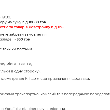
19:00.
вару на суму від
10000 грн
.
ттю та товар в Розстрочку під 0%.
ожете забрати замовлення
 складе -
350 грн
ос техніки платний.
редмістя - платна,
тільки в одну сторону).
підометра від КП до місця призначення доставки.
арифами транспортної компанії та з попередньою передпла
о Україні, з відділення у відділення,