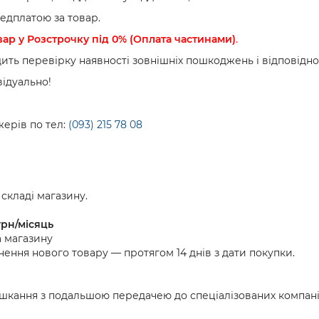
едплатою за товар.
вар у Розстрочку під 0% (Оплата частинами)
.
ить перевірку наявності зовнішніх пошкоджень і відповіднос
відуально!
жерів по тел:
(
093) 215 78 08
складі магазину.
грн/місяць
 магазину
нення нового товару — протягом 14 днів з дати покупки.
шкання з подальшою передачею до спеціалізованих компаній 