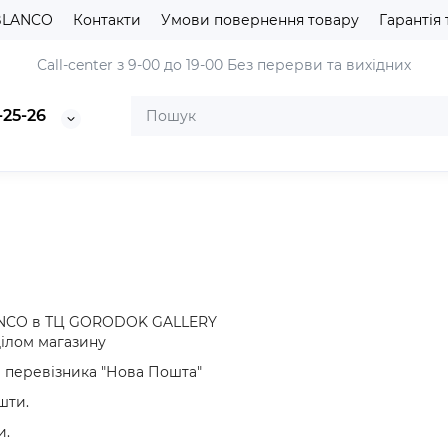
BLANCO
Контакти
Умови повернення товару
Гарантія 
Сall-center з 9-00 до 19-00
Без перерви та вихідних
-25-26
LANCO в ТЦ GORODOK GALLERY
ділом магазину
чі перевізника "Нова Пошта"
шти.
и.