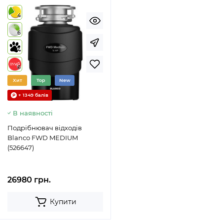
4
6
4
6
Хит
Top
New
+ 1349 балів
В наявності
Подрібнювач відходів
Blanco FWD MEDIUM
(526647)
26980 грн.
Купити