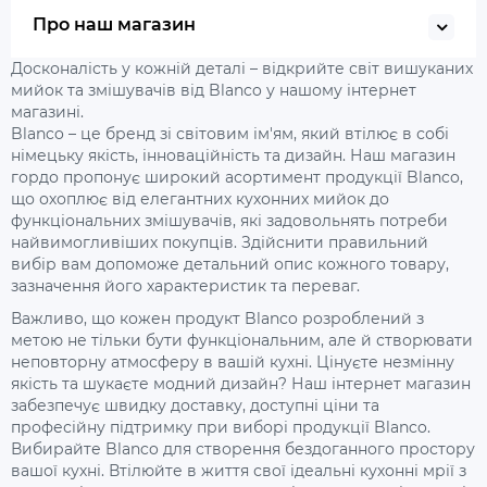
Про наш магазин
Досконалість у кожній деталі – відкрийте світ вишуканих
мийок та змішувачів від Blanco у нашому інтернет
магазині.
Blanco – це бренд зі світовим ім'ям, який втілює в собі
німецьку якість, інноваційність та дизайн. Наш магазин
гордо пропонує широкий асортимент продукції Blanco,
що охоплює від елегантних кухонних мийок до
функціональних змішувачів, які задовольнять потреби
найвимогливіших покупців. Здійснити правильний
вибір вам допоможе детальний опис кожного товару,
зазначення його характеристик та переваг.
Важливо, що кожен продукт Blanco розроблений з
метою не тільки бути функціональним, але й створювати
неповторну атмосферу в вашій кухні. Цінуєте незмінну
якість та шукаєте модний дизайн? Наш інтернет магазин
забезпечує швидку доставку, доступні ціни та
професійну підтримку при виборі продукції Blanco.
Вибирайте Blanco для створення бездоганного простору
вашої кухні. Втілюйте в життя свої ідеальні кухонні мрії з