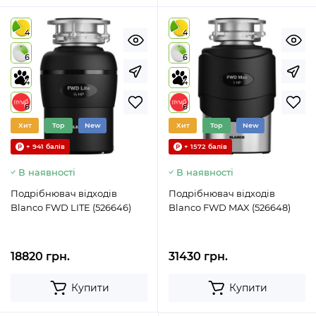
4
4
6
6
4
4
6
6
Хит
Top
New
Хит
Top
New
+ 941 балів
+ 1572 балів
В наявності
В наявності
Подрібнювач відходів
Подрібнювач відходів
Blanco FWD LITE (526646)
Blanco FWD MAX (526648)
18820 грн.
31430 грн.
Купити
Купити