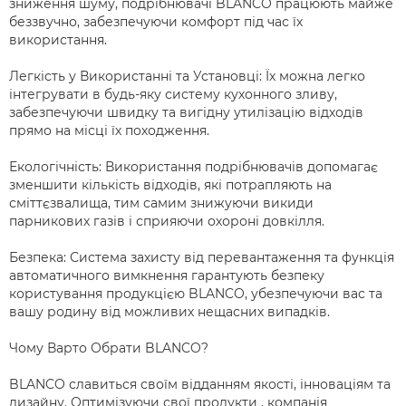
зниження шуму, подрібнювачі BLANCO працюють майже
беззвучно, забезпечуючи комфорт під час їх
використання.
Легкість у Використанні та Установці: Їх можна легко
інтегрувати в будь-яку систему кухонного зливу,
забезпечуючи швидку та вигідну утилізацію відходів
прямо на місці їх походження.
Екологічність: Використання подрібнювачів допомагає
зменшити кількість відходів, які потрапляють на
сміттєзвалища, тим самим знижуючи викиди
парникових газів і сприяючи охороні довкілля.
Безпека: Система захисту від перевантаження та функція
автоматичного вимкнення гарантують безпеку
користування продукцією BLANCO, убезпечуючи вас та
вашу родину від можливих нещасних випадків.
Чому Варто Обрати BLANCO?
BLANCO славиться своїм відданням якості, інноваціям та
дизайну. Оптимізуючи свої продукти , компанія