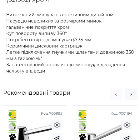
Витончений змішувач з естетичним дизайном
Пасує до невеликих за розмірами мийок
гальванічне покриття xром
Кут повороту виливу 360°
Потрібен отвір під змішувач Ø 35 мм
Керамічний дисковий картридж
Легке підключення гнучкими шлангами довжиною 350
мм з гайкою ⅜''
Запатентований розсікач, що зменшує відкладення
нальоту від води
Рекомендовані товари
Код:
7001195
Код:
7001194
4
4
6
6
4
4