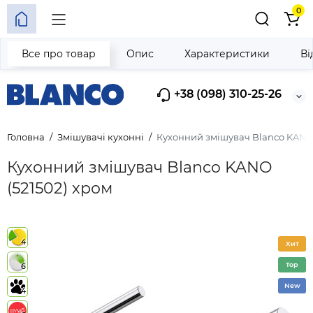
0
Все про товар
Опис
Характеристики
Ві
+38 (098) 310-25-26
Головна
Змішувачі кухонні
Кухонний змішувач Blanco KANO 
Кухонний змішувач Blanco KANO
(521502) хром
4
Хит
Top
6
New
4