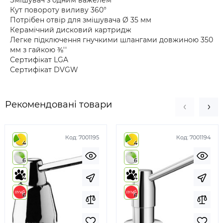
Змішувач з одним важелем
Кут повороту виливу 360°
Потрібен отвір для змішувача Ø 35 мм
Керамічний дисковий картридж
Легке підключення гнучкими шлангами довжиною 350
мм з гайкою ⅜''
Сертифікат LGA
Сертифікат DVGW
Рекомендовані товари
Код:
7001195
Код:
7001194
4
4
6
6
4
4
6
6