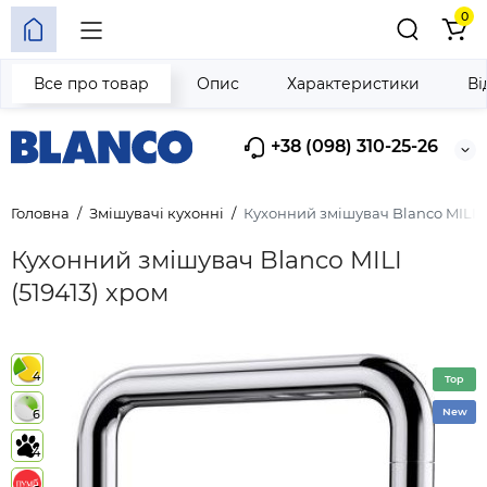
0
Все про товар
Опис
Характеристики
Ві
+38 (098) 310-25-26
Головна
Змішувачі кухонні
Кухонний змішувач Blanco MILI (
Кухонний змішувач Blanco MILI
(519413) хром
4
Top
New
6
4