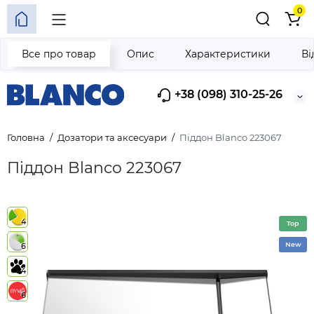
0
Все про товар
Опис
Характеристики
Ві
+38 (098) 310-25-26
Головна
Дозатори та аксесуари
Піддон Blanco 223067
Піддон Blanco 223067
4
Top
New
6
4
6