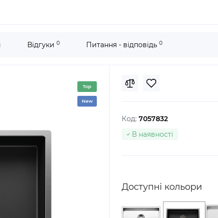
0
0
и
Відгуки
Питання - відповідь
Top
New
Код:
7057832
В наявності
Доступні кольори