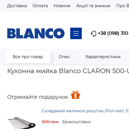
Доставка
Оплата
Новини
Акціїї та знижки
Про 
+38 (098) 310
Все про товар
Опис
Характеристики
Головна
Мийки кухонні
Мийки з нержавіючої сталі
Кух
Кухонна мийка Blanco CLARON 500-U 
Отримайте подарунок
Складаний килимок-решітка (Рол-мат) 3
900 грн.
Безкоштовно