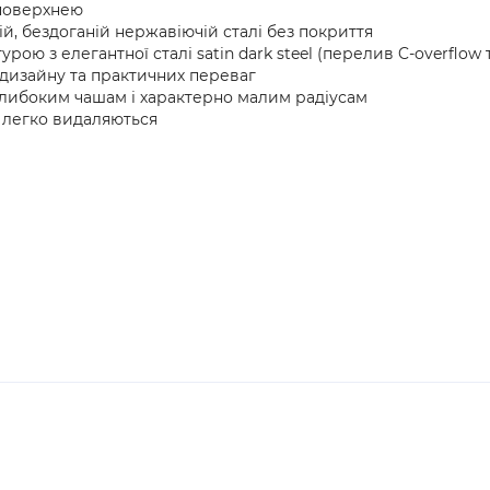
 поверхнею
й, бездоганій нержавіючій сталі без покриття
рою з елегантної сталі satin dark steel (перелив C-overflow 
 дизайну та практичних переваг
глибоким чашам і характерно малим радіусам
д легко видаляються