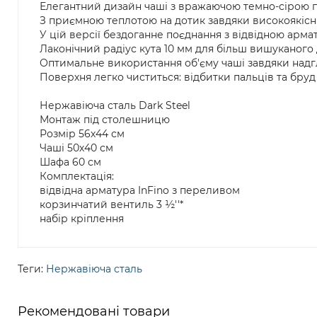
Елегантний дизайн чаші з вражаючою темно-сірою
З приємною теплотою на дотик завдяки високоякісні
У цій версії бездоганне поєднання з відвідною армату
Лаконічний радіус кута 10 мм для більш вишуканого
Оптимальне використання об'єму чаші завдяки над
Поверхня легко чиститься: відбитки пальців та бру
Нержавіюча сталь Dark Steel
Монтаж під столешницю
Розмір 56х44 см
Чаші 50х40 см
Шафа 60 см
Комплектація:
відвідна арматура InFino з переливом
корзинчатий вентиль 3 ½''*
набір кріплення
Теги:
Нержавіюча сталь
Рекомендовані товари