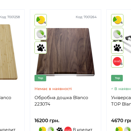
Код:
7001258
Код:
7001264
4
4
6
6
4
4
6
Top
Top
Немає в наявності
В наявн
lanco
Обробна дошка Blanco
Універса
223074
TOP Bla
16200 грн.
4670 гр
 кредит
В кредит