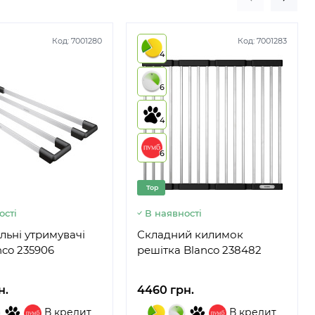
Код:
7001280
Код:
7001283
4
6
4
6
Top
ості
В наявності
льні утримувачі
Складний килимок
nco 235906
решітка Blanco 238482
н.
4460 грн.
В кредит
В кредит