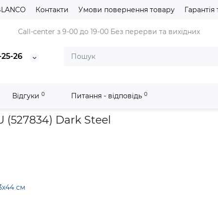
BLANCO
Контакти
Умови повернення товару
Гарантія 
Сall-center з 9-00 до 19-00
Без перерви та вихідних
-25-26
0
0
Відгуки
Питання - відповідь
онна мийка Blanco CLARON 500-U (527834) Dark Steel
(527834) Dark Steel
3х44 см