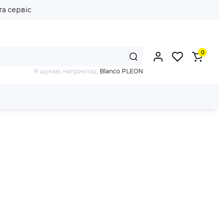
та сервіс
0
Я шукаю, наприклад,
Blanco PLEON