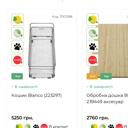
Код:
7001288
4
4
6
6
4
4
6
6
Top
Хит
Top
В наявності
В наявності
Кошик Blanco (223297)
Обробна дошка B
239449 аксесуар
5250 грн.
2760 грн.
В кредит
В