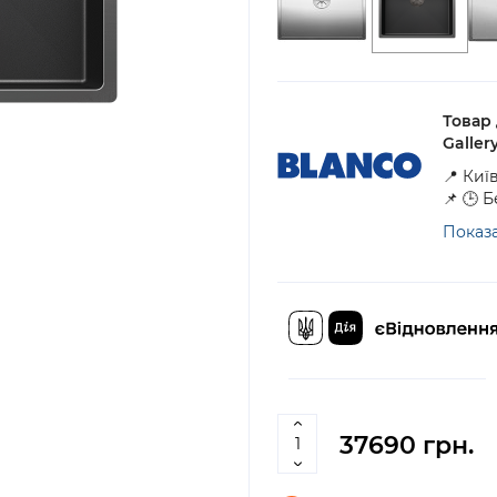
Товар
Galler
📍 Киї
📌 🕒 
Показа
37690 грн.