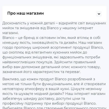
Про наш магазин
Досконалість у кожній деталі – відкрийте світ вишуканих
мийок та змішувачів від Blanco у нашому інтернет
магазині.
Blanco – це бренд зі світовим ім'ям, який втілює в собі
німецьку якість, інноваційність та дизайн. Наш магазин
гордо пропонує широкий асортимент продукції Blanco,
що охоплює від елегантних кухонних мийок до
функціональних змішувачів, які задовольнять потреби
найвимогливіших покупців. Здійснити правильний
вибір вам допоможе детальний опис кожного товару,
зазначення його характеристик та переваг.
Важливо, що кожен продукт Blanco розроблений з
метою не тільки бути функціональним, але й створювати
неповторну атмосферу в вашій кухні. Цінуєте незмінну
якість та шукаєте модний дизайн? Наш інтернет магазин
забезпечує швидку доставку, доступні ціни та
професійну підтримку при виборі продукції Blanco.
Вибирайте Blanco для створення бездоганного простору