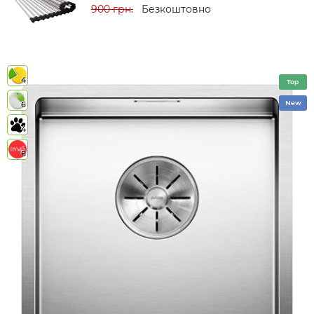
900 грн.
Безкоштовно
4
Top
New
6
4
6