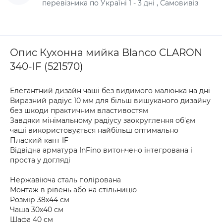
перевізника по Україні 1 - 3 дні , Самовивіз
Опис Кухонна мийка Blanco CLARON
340-IF (521570)
Елегантний дизайн чаші без видимого малюнка на дні
Виразний радіус 10 мм для більш вишуканого дизайну
без шкоди практичним властивостям
Завдяки мінімальному радіусу заокруглення об'єм
чаші використовується найбільш оптимально
Плаский кант IF
Відвідна арматура InFino витончено інтегрована і
проста у догляді
Нержавіюча сталь полірована
Монтаж в рівень або на стільницю
Розмір 38х44 см
Чаша 30х40 см
Шафа 40 см