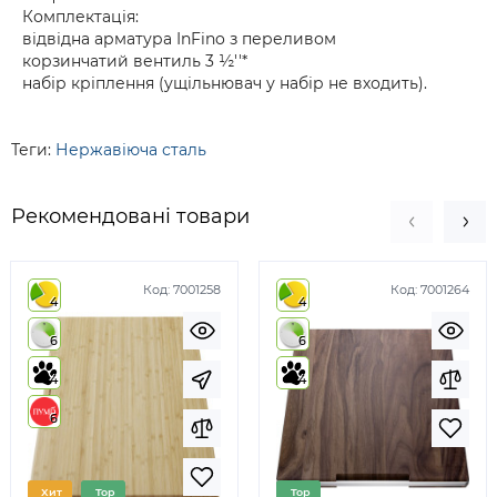
Комплектація:
відвідна арматура InFino з переливом
корзинчатий вентиль 3 ½''*
набір кріплення (ущільнювач у набір не входить).
Теги:
Нержавіюча сталь
Рекомендовані товари
Код:
7001258
Код:
7001264
4
4
6
6
4
4
6
Хит
Top
Top