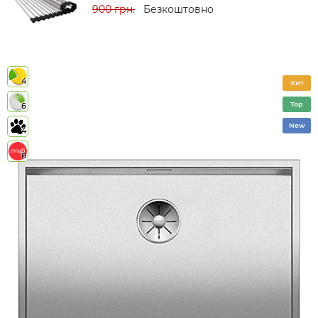
900 грн.
Безкоштовно
4
Хит
Top
6
New
4
6