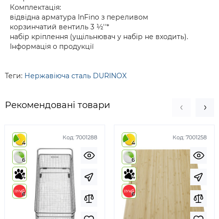
Комплектація:
відвідна арматура InFino з переливом
корзинчатий вентиль 3 ½''*
набір кріплення (ущільнювач у набір не входить).
Інформація о продукції
Теги:
Нержавіюча сталь DURINOX
Рекомендовані товари
Код:
7001288
Код:
7001258
4
4
6
6
4
4
6
6