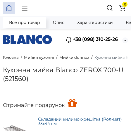
0
Все про товар
Опис
Характеристики
Ві
+38 (098) 310-25-26
Головна
Мийки кухонні
Мийки durinox
Кухонна мийка Bla
Кухонна мийка Blanco ZEROX 700-U
(521560)
Отримайте подарунок
Складаний килимок-решітка (Рол-мат)
33х44 см