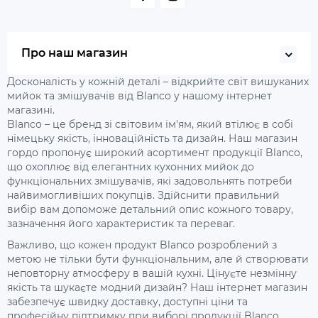
Про наш магазин
Досконалість у кожній деталі – відкрийте світ вишуканих
мийок та змішувачів від Blanco у нашому інтернет
магазині.
Blanco – це бренд зі світовим ім'ям, який втілює в собі
німецьку якість, інноваційність та дизайн. Наш магазин
гордо пропонує широкий асортимент продукції Blanco,
що охоплює від елегантних кухонних мийок до
функціональних змішувачів, які задовольнять потреби
найвимогливіших покупців. Здійснити правильний
вибір вам допоможе детальний опис кожного товару,
зазначення його характеристик та переваг.
Важливо, що кожен продукт Blanco розроблений з
метою не тільки бути функціональним, але й створювати
неповторну атмосферу в вашій кухні. Цінуєте незмінну
якість та шукаєте модний дизайн? Наш інтернет магазин
забезпечує швидку доставку, доступні ціни та
професійну підтримку при виборі продукції Blanco.