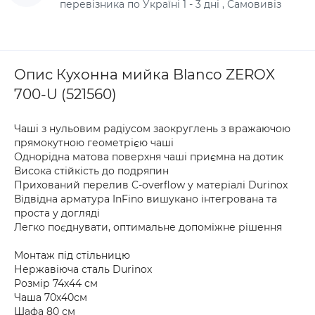
перевізника по Україні 1 - 3 дні , Самовивіз
Опис Кухонна мийка Blanco ZEROX
700-U (521560)
Чаші з нульовим радіусом заокруглень з вражаючою
прямокутною геометрією чаші
Однорідна матова поверхня чаші приємна на дотик
Висока стійкість до подряпин
Прихований перелив C-overflow у матеріалі Durinox
Відвідна арматура InFino вишукано інтегрована та
проста у догляді
Легко поєднувати, оптимальне допоміжне рішення
Монтаж під стільницю
Нержавіюча сталь Durinox
Розмір 74х44 см
Чаша 70х40см
Шафа 80 см