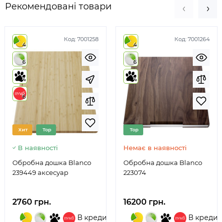
Рекомендовані товари
Код:
7001258
Код:
7001264
4
4
6
6
4
4
6
Хит
Top
Top
В наявності
Немає в наявності
Обробна дошка Blanco
Обробна дошка Blanco
239449 аксесуар
223074
2760 грн.
16200 грн.
В кредит
В кредит