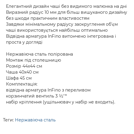
Елегантний дизайн чаші без видимого малюнка на дні
Виразний радіус 10 мм для більш вишуканого дизайну
без шкоди практичним властивостям
Завдяки мінімальному радіусу заокруглення об'єм
чаші використовується найбільш оптимально
Відвідна арматура InFino витончено інтегрована і
проста у догляді
Нержавіюча сталь полірована
Монтаж під столешницю
Розмір 44х44 см
Чаша 40х40 см
Шафа 45 см
Комплектація:
відвідна арматура InFino з переливом
корзинчатий вентиль 3 ½''*
набір кріплення (ущільнювач у набір не входить).
Теги:
Нержавіюча сталь