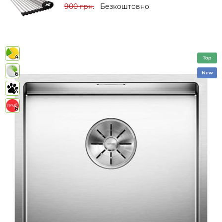
900 грн.
Безкоштовно
4
Top
New
6
4
6