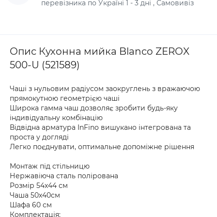
перевізника по Україні 1 - 3 дні , Самовивіз
Опис Кухонна мийка Blanco ZEROX
500-U (521589)
Чаші з нульовим радіусом заокруглень з вражаючою
прямокутною геометрією чаші
Широка гамма чаш дозволяє зробити будь-яку
індивідуальну комбінацію
Відвідна арматура InFino вишукано інтегрована та
проста у догляді
Легко поєднувати, оптимальне допоміжне рішення
Монтаж під стільницю
Нержавіюча сталь полірована
Розмір 54х44 см
Чаша 50х40см
Шафа 60 см
Комплектація: