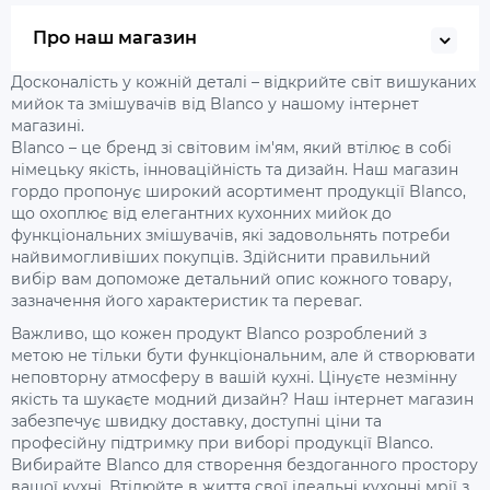
Про наш магазин
Досконалість у кожній деталі – відкрийте світ вишуканих
мийок та змішувачів від Blanco у нашому інтернет
магазині.
Blanco – це бренд зі світовим ім'ям, який втілює в собі
німецьку якість, інноваційність та дизайн. Наш магазин
гордо пропонує широкий асортимент продукції Blanco,
що охоплює від елегантних кухонних мийок до
функціональних змішувачів, які задовольнять потреби
найвимогливіших покупців. Здійснити правильний
вибір вам допоможе детальний опис кожного товару,
зазначення його характеристик та переваг.
Важливо, що кожен продукт Blanco розроблений з
метою не тільки бути функціональним, але й створювати
неповторну атмосферу в вашій кухні. Цінуєте незмінну
якість та шукаєте модний дизайн? Наш інтернет магазин
забезпечує швидку доставку, доступні ціни та
професійну підтримку при виборі продукції Blanco.
Вибирайте Blanco для створення бездоганного простору
вашої кухні. Втілюйте в життя свої ідеальні кухонні мрії з