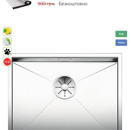
900 грн.
Безкоштовно
4
Top
New
6
4
6