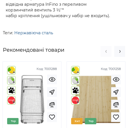
відвідна арматура InFino з переливом
корзинчатий вентиль 3 ½''*
набір кріплення (ущільнювач у набір не входить).
Теги:
Нержавіюча сталь
Рекомендовані товари
Код:
7001288
Код:
7001258
4
4
6
6
4
4
6
6
Top
Хит
Top