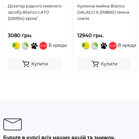
Дозатор рідкого миючого
Кухонна мийка Blanco
засобу Blanco LATO
DALAGO 6 (518850) темна
(526954) хром/
скеля
вулканічний сірий
3080 грн.
12940 грн.
В кредит
В кредит
Купити
Купити
Будьте в курсі всіх наших акцій та знижок.