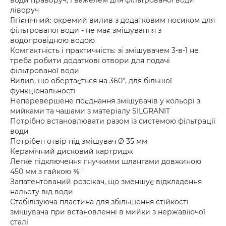
води праворуч, і важелем для фільтрованої води
ліворуч
Гігієнічний: окремий вилив з додатковим носиком для
фільтрованої води - не має змішування з
водопровідною водою
Компактність і практичність: зі змішувачем 3-в-1 не
треба робити додаткові отвори для подачі
фільтрованої води
Вилив, що обертається на 360°, для більшої
функціональності
Неперевершене поєднання змішувачів у кольорі з
мийками та чашами з матеріалу SILGRANIT
Потрібно встановлювати разом із системою фільтрації
води
Потрібен отвір під змішувач Ø 35 мм
Керамічний дисковий картридж
Легке підключення гнучкими шлангами довжиною
450 мм з гайкою ⅜''
Запатентований розсікач, що зменшує відкладення
нальоту від води
Стабілізуюча пластина для збільшення стійкості
змішувача при встановленні в мийки з нержавіючої
сталі