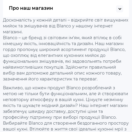
Про наш магазин
Досконалість у кожній деталі – відкрийте світ вишуканих
мийок та змішувачів від Blanco у нашому інтернет
магазині.
Blanco – це бренд зі світовим ім'ям, який втілює в собі
німецьку якість, інноваційність та дизайн. Наш магазин
гордо пропонує широкий асортимент продукції Blanco,
що охоплює від елегантних кухонних мийок до
функціональних змішувачів, які задовольнять потреби
найвимогливіших покупців. Здійснити правильний
вибір вам допоможе детальний опис кожного товару,
зазначення його характеристик та переваг.
Важливо, що кожен продукт Blanco розроблений з
метою не тільки бути функціональним, але й створювати
неповторну атмосферу в вашій кухні. Цінуєте незмінну
якість та шукаєте модний дизайн? Наш інтернет магазин
забезпечує швидку доставку, доступні ціни та
професійну підтримку при виборі продукції Blanco.
Вибирайте Blanco для створення бездоганного простору
вашої кухні. Втілюйте в життя свої ідеальні кухонні мрії з