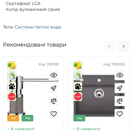
Сертифікат LGA
Колір вулканічний сірий
Теги:
Системи питної води
Рекомендовані товари
Код:
7001182
Код:
7000225
4
4
6
6
4
4
6
6
Хит
Top
Top
В наявності
В наявності