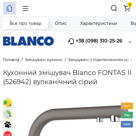
0
Все про товар
Опис
Характеристики
Ві
+38 (098) 310-25-26
Головна
Змішувачі кухонні
Змішувачі з підключенням до фі
Кухонний змішувач Blanco FONTAS II
(526942) вулканічний сірий
4
Хит
Top
6
New
4