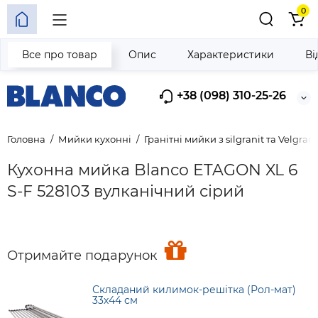
0
Все про товар
Опис
Характеристики
Ві
+38 (098) 310-25-26
Головна
Мийки кухонні
Гранітні мийки з silgranit та Velgrani
Кухонна мийка Blanco ETAGON XL 6
S-F 528103 вулканічний сірий
Отримайте подарунок
Складаний килимок-решітка (Рол-мат)
33х44 см