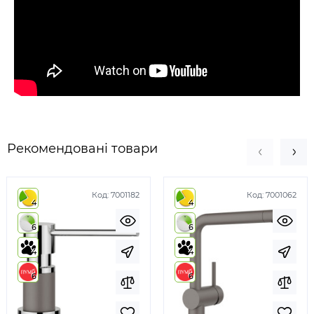
Рекомендовані товари
Код:
7001182
Код:
7001062
4
4
6
6
4
4
6
6