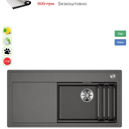
900 грн.
Безкоштовно
4
Top
New
6
4
6