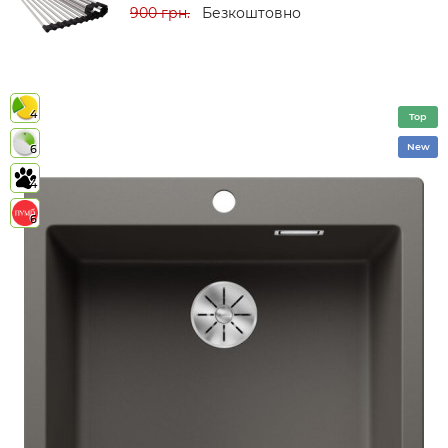
900 грн.
Безкоштовно
4
Top
New
6
4
6