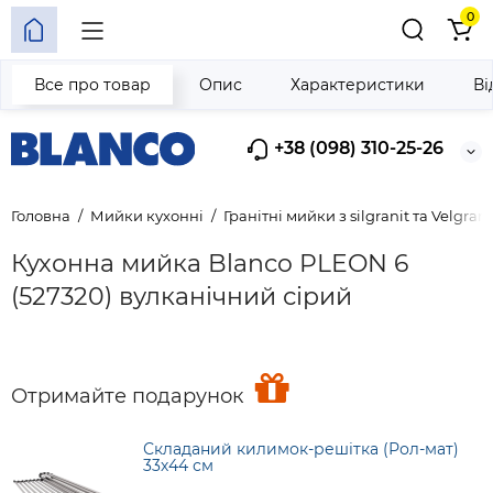
0
Все про товар
Опис
Характеристики
Ві
+38 (098) 310-25-26
Головна
Мийки кухонні
Гранітні мийки з silgranit та Velgrani
Кухонна мийка Blanco PLEON 6
(527320) вулканічний сірий
Отримайте подарунок
Складаний килимок-решітка (Рол-мат)
33х44 см