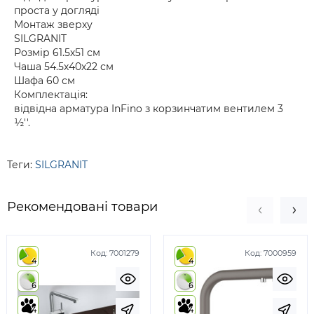
проста у догляді
Монтаж зверху
SILGRANIT
Розмір 61.5х51 см
Чаша 54.5х40х22 см
Шафа 60 см
Комплектація:
відвідна арматура InFino з корзинчатим вентилем 3
½''.
Теги:
SILGRANIT
Рекомендовані товари
Код:
7001279
Код:
7000959
4
4
6
6
4
4