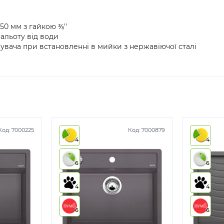
0 мм з гайкою ⅜''
альоту від води
шувача при встановленні в мийки з нержавіючої сталі
Код:
7000225
Код:
7000879
4
4
6
6
4
4
6
6