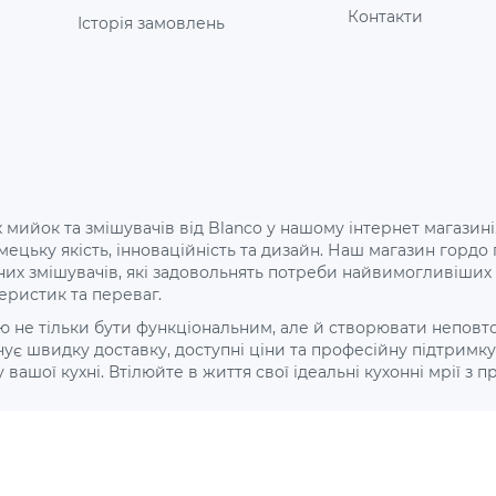
Контакти
Історія замовлень
 мийок та змішувачів від Blanco у нашому інтернет магазині
 німецьку якість, інноваційність та дизайн. Наш магазин го
них змішувачів, які задовольнять потреби найвимогливіши
еристик та переваг.
не тільки бути функціональним, але й створювати неповторн
є швидку доставку, доступні ціни та професійну підтримку 
ої кухні. Втілюйте в життя свої ідеальні кухонні мрії з про