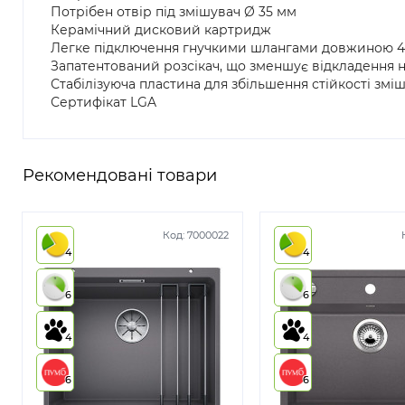
Потрібен отвір під змішувач Ø 35 мм
Керамічний дисковий картридж
Легке підключення гнучкими шлангами довжиною 45
Запатентований розсікач, що зменшує відкладення н
Стабілізуюча пластина для збільшення стійкості змі
Сертифікат LGA
Рекомендовані товари
Код:
7000022
4
4
6
6
4
4
6
6