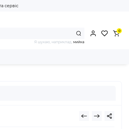
та сервіс
0
Я шукаю, наприклад,
мийка