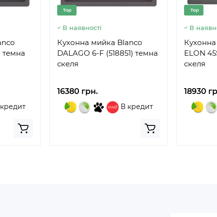
Top
Top
В наявності
В наявн
anco
Кухонна мийка Blanco
Кухонна
) темна
DALAGO 6-F (518851) темна
ELON 45S
скеля
скеля
16380 грн.
18930 гр
 кредит
В кредит