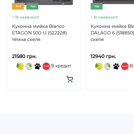
Хит
Top
Top
В наявності
В наявності
Кухонна мийка Blanco
Кухонна мийка Bl
ETAGON 500-U (522228)
DALAGO 6 (518850
темна скеля
скеля
21580 грн.
12940 грн.
В кредит
В