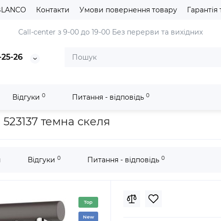
BLANCO
Контакти
Умови повернення товару
Гарантія 
Сall-center з 9-00 до 19-00
Без перерви та вихідних
-25-26
0
0
Відгуки
Питання - відповідь
фільтру
Кухонний змішувач Blanco FONTAS II 523137 темна скеля
 523137 темна скеля
0
0
и
Відгуки
Питання - відповідь
Top
New