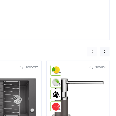
Код:
7000677
Код:
7001181
4
6
4
6