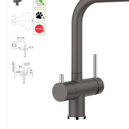
6
4
6