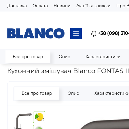
Доставка
Оплата
Новини
Акціїї та знижки
Про 
+38 (098) 310
Все про товар
Опис
Характеристики
Головна
Змішувачі кухонні
Змішувачі з підключенням до 
Кухонний змішувач Blanco FONTAS II
Все про товар
Опис
Характеристик
4