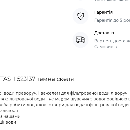
Гарантія
Гарантія до 5 ро
Доставка
Вартість доставк
Самовивіз
S II 523137 темна скеля
ої води праворуч, і важелем для фільтрованої води ліворуч
ля фільтрованої води - не має змішування з водопровідною
 треба робити додаткові отвори для подачі фільтрованої води
нальності
та чашами
ії води