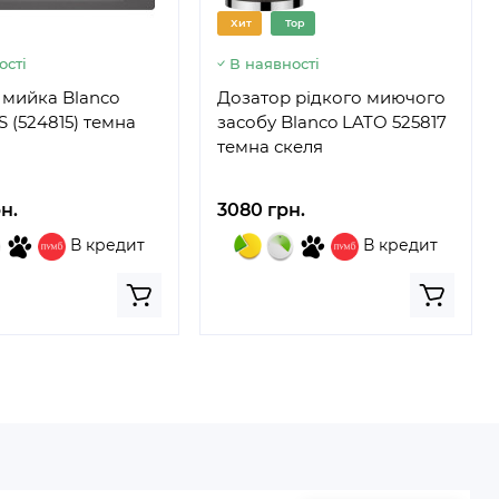
Хит
Top
ості
В наявності
 мийка Blanco
Дозатор рідкого миючого
 (524815) темна
засобу Blanco LATO 525817
темна скеля
н.
3080 грн.
В кредит
В кредит