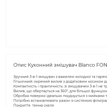
Опис Кухонний змішувач Blanco FONTA
Зручний 3-в-1-змішувач з важелем холодної та гаряч
Гігієнічний: окремий вилив з додатковим носиком д
Компактність і практичність: зі змішувачем 3-в-1 не
Вилив, що обертається на 360°, для більшої функціо
Обробка поверхні ідеально поєднується з мийками 
Потрібно встановлювати разом із системою фільтрац
Покриття темна скеля