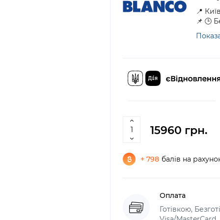
📍 Киї
📌 🕒 
Показа
15960 грн.
+ 798
балів на рахуно
Оплата
Готівкою, Безго
Visa/MasterCard