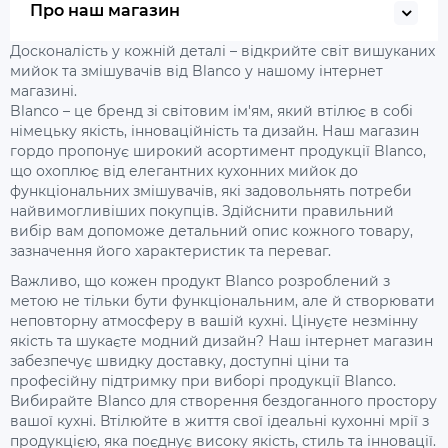
Про наш магазин
Досконалість у кожній деталі – відкрийте світ вишуканих
мийок та змішувачів від Blanco у нашому інтернет
магазині.
Blanco – це бренд зі світовим ім'ям, який втілює в собі
німецьку якість, інноваційність та дизайн. Наш магазин
гордо пропонує широкий асортимент продукції Blanco,
що охоплює від елегантних кухонних мийок до
функціональних змішувачів, які задовольнять потреби
найвимогливіших покупців. Здійснити правильний
вибір вам допоможе детальний опис кожного товару,
зазначення його характеристик та переваг.
Важливо, що кожен продукт Blanco розроблений з
метою не тільки бути функціональним, але й створювати
неповторну атмосферу в вашій кухні. Цінуєте незмінну
якість та шукаєте модний дизайн? Наш інтернет магазин
забезпечує швидку доставку, доступні ціни та
професійну підтримку при виборі продукції Blanco.
Вибирайте Blanco для створення бездоганного простору
вашої кухні. Втілюйте в життя свої ідеальні кухонні мрії з
продукцією, яка поєднує високу якість, стиль та інновації.