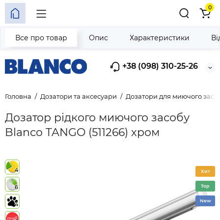
0
Все про товар
Опис
Характеристики
Ві
+38 (098) 310-25-26
Головна
Дозатори та аксесуари
Дозатори для миючого засо
Дозатор рідкого миючого засобу
Blanco TANGO (511266) хром
4
Хит
Top
6
New
4