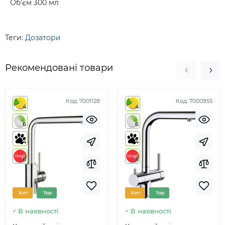
Об'єм 300 мл
Теги:
Дозатори
Рекомендовані товари
Код:
7001128
Код:
7000955
4
4
6
6
4
4
6
6
Хит
Top
Хит
Top
В наявності
В наявності