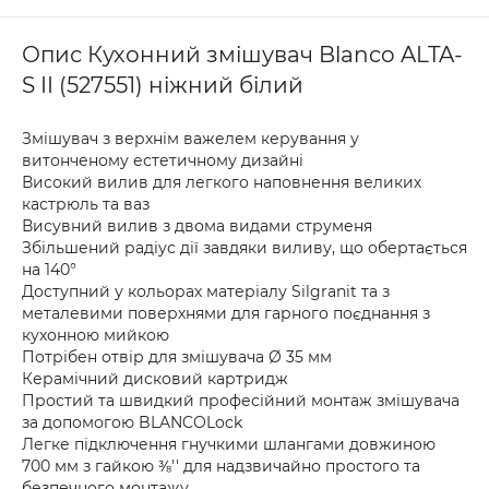
Опис Кухонний змішувач Blanco ALTA-
S II (527551) ніжний білий
Змішувач з верхнім важелем керування у
витонченому естетичному дизайні
Високий вилив для легкого наповнення великих
кастрюль та ваз
Висувний вилив з двома видами струменя
Збільшений радіус дії завдяки виливу, що обертається
на 140°
Доступний у кольорах матеріалу Silgranit та з
металевими поверхнями для гарного поєднання з
кухонною мийкою
Потрібен отвір для змішувача Ø 35 мм
Керамічний дисковий картридж
Простий та швидкий професійний монтаж змішувача
за допомогою BLANCOLock
Легке підключення гнучкими шлангами довжиною
700 мм з гайкою ⅜'' для надзвичайно простого та
безпечного монтажу