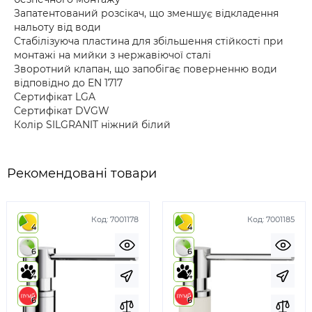
Запатентований розсікач, що зменшує відкладення
нальоту від води
Стабілізуюча пластина для збільшення стійкості при
монтажі на мийки з нержавіючої сталі
Зворотний клапан, що запобігає поверненню води
відповідно до EN 1717
Сертифікат LGA
Сертифікат DVGW
Колір SILGRANIT ніжний білий
Рекомендовані товари
Код:
7001178
Код:
7001185
4
4
6
6
4
4
6
6