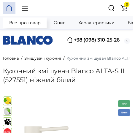
0
Все про товар
Опис
Характеристики
Ві
+38 (098) 310-25-26
Головна
Змішувачі кухонні
Кухонний змішувач Blanco ALTA-S 
Кухонний змішувач Blanco ALTA-S II
(527551) ніжний білий
4
Top
New
6
4