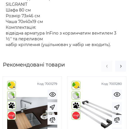
SILGRANIT
Шафа 80 см
Розмір 73х46 см
Чаша 70х40х19 см
Комплектація:
відвідна арматура InFino з корзинчатим вентилем 3
½'' та переливом
набір кріплення (ущільнювач у набір не входить).
Рекомендовані товари
Код:
7001279
Код:
7001280
4
4
6
6
4
4
6
6