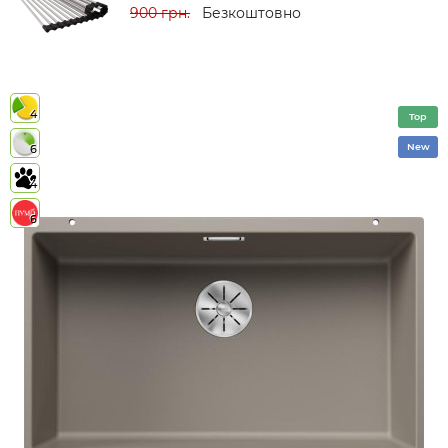
900 грн.
Безкоштовно
4
Top
New
6
4
6