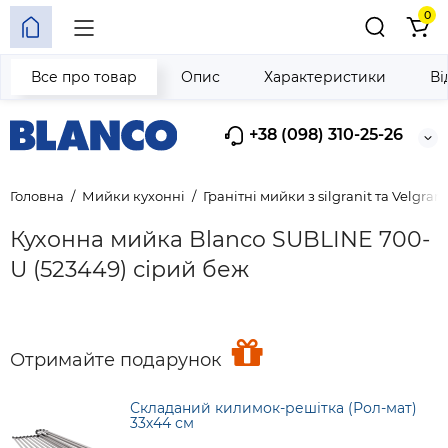
0
Все про товар
Опис
Характеристики
Ві
+38 (098) 310-25-26
Головна
Мийки кухонні
Гранітні мийки з silgranit та Velgrani
Кухонна мийка Blanco SUBLINE 700-
U (523449) сірий беж
Отримайте подарунок
Складаний килимок-решітка (Рол-мат)
33х44 см