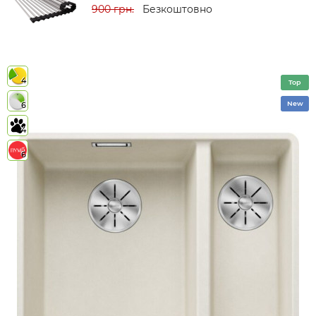
900 грн.
Безкоштовно
4
Top
New
6
4
6