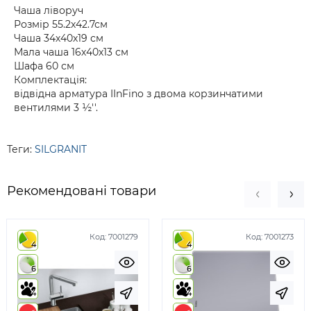
Чаша ліворуч
Розмір 55.2х42.7см
Чаша 34х40х19 см
Мала чаша 16х40х13 см
Шафа 60 см
Комплектація:
відвідна арматура IInFino з двома корзинчатими
вентилями 3 ½''.
Теги:
SILGRANIT
Рекомендовані товари
Код:
7001279
Код:
7001273
4
4
6
6
4
4