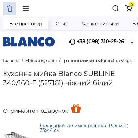
0
Все про товар
Опис
Характеристики
Ві
+38 (098) 310-25-26
Головна
Мийки кухонні
Гранітні мийки з silgranit та Velgrani
Кухонна мийка Blanco SUBLINE
340/160-F (527161) ніжний білий
Отримайте подарунок
Складаний килимок-решітка (Рол-мат)
33х44 см