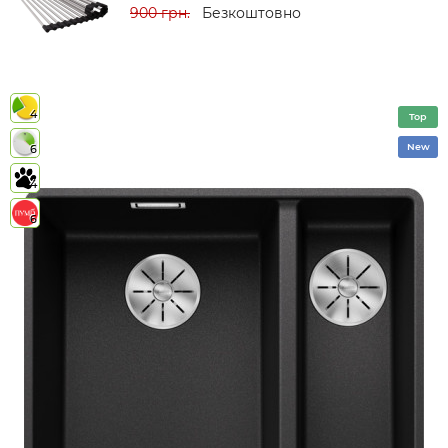
900 грн.
Безкоштовно
4
Top
New
6
4
6