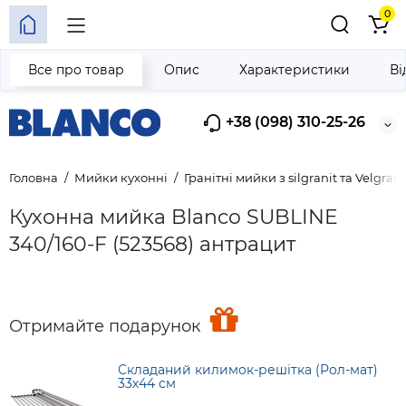
0
Все про товар
Опис
Характеристики
Ві
+38 (098) 310-25-26
Головна
Мийки кухонні
Гранітні мийки з silgranit та Velgrani
Кухонна мийка Blanco SUBLINE
340/160-F (523568) антрацит
Отримайте подарунок
Складаний килимок-решітка (Рол-мат)
33х44 см