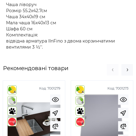
Чаша ліворуч
Розмір 55.2х42.7см
Чаша 34х40х19 см
Мала чаша 16х40х13 см
Шафа 60 см
Комплектація:
відвідна арматура IInFino з двома корзинчатими
вентилями 3 ½''.
Рекомендовані товари
Код:
7001279
Код:
7001273
4
4
6
6
4
4
6
6