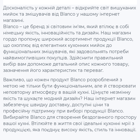
Досконалість у кожній деталі – відкрийте світ вишуканих
мийок та змішувачів від Blanco у нашому інтернет
магазині.
Blanco – це бренд зі світовим ім'ям, який втілює в собі
німецьку якість, інноваційність та дизайн. Наш магазин
гордо пропонує широкий асортимент продукції Blanco,
що охоплює від елегантних кухонних мийок до
функціональних змішувачів, які задовольнять потреби
найвимогливіших покупців. Здійснити правильний
вибір вам допоможе детальний опис кожного товару,
зазначення його характеристик та переваг.
Важливо, що кожен продукт Blanco розроблений з
метою не тільки бути функціональним, але й створювати
неповторну атмосферу в вашій кухні. Цінуєте незмінну
якість та шукаєте модний дизайн? Наш інтернет магазин
забезпечує швидку доставку, доступні ціни та
професійну підтримку при виборі продукції Blanco.
Вибирайте Blanco для створення бездоганного простору
вашої кухні. Втілюйте в життя свої ідеальні кухонні мрії з
продукцією, яка поєднує високу якість, стиль та інновації.