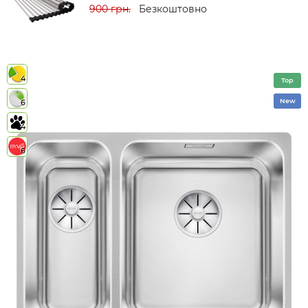
900 грн.
Безкоштовно
4
Top
New
6
4
6