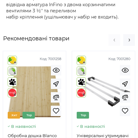
відвідна арматура InFino з двома корзинчатими
вентилями 3 ½'' та переливом
набір кріплення (ущільнювач у набір не входить).
Рекомендовані товари
Код:
7001258
Код:
7001280
4
4
6
6
4
4
6
6
Хит
Top
Top
В наявності
В наявності
Обробна дошка Blanco
Універсальні утримувачі