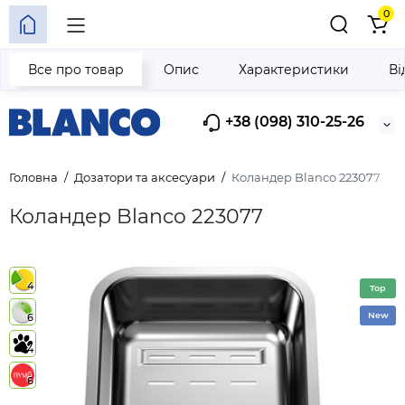
0
Все про товар
Опис
Характеристики
Ві
+38 (098) 310-25-26
Головна
Дозатори та аксесуари
Коландер Blanco 223077
Коландер Blanco 223077
4
Top
New
6
4
6