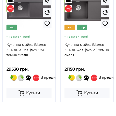
4
4
6
6
Top
Хит
Top
В наявності
В наявності
Кухонна мийка Blanco
Кухонна мийка Blanco
ZENAR XL 6 S (523996)
ZENAR 45 S (523851) темна
темна скеля
скеля
29530 грн.
21150 грн.
В кредит
В кредит
Купити
Купити