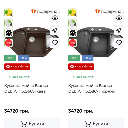
подарунок
подарунок
4
4
6
6
4
4
6
6
Top
New
Top
New
+ 1736 балів
+ 1736 балів
В наявності
В наявності
Кухонна мийка Blanco
Кухонна мийка Blanco
DELTA II (523669) кава
DELTA II (525867) чорний
34720 грн.
34720 грн.
Купити
Купити