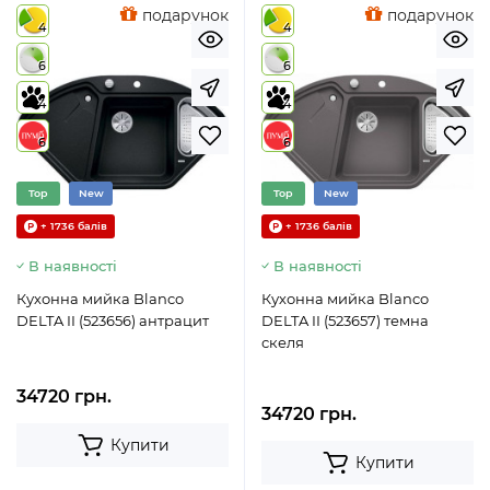
подарунок
подарунок
4
4
6
6
4
4
6
6
Top
New
Top
New
+ 1736 балів
+ 1736 балів
В наявності
В наявності
Кухонна мийка Blanco
Кухонна мийка Blanco
DELTA II (523656) антрацит
DELTA II (523657) темна
скеля
34720 грн.
34720 грн.
Купити
Купити