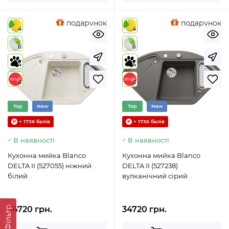
подарунок
подарунок
4
4
6
6
4
4
6
6
Top
New
Top
New
+ 1736 балів
+ 1736 балів
В наявності
В наявності
Кухонна мийка Blanco
Кухонна мийка Blanco
DELTA II (527055) ніжний
DELTA II (527238)
білий
вулканічний сірий
Фільтр
34720 грн.
34720 грн.