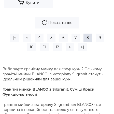
Купити
Показати ще
|<
<
4
5
6
7
8
9
10
11
12
>
>|
Вибираєте гранітну мийку для своєї кухні? Ось чому
гранітні мийки BLANCO із матеріалу Silgranit стануть
ідеальним рішенням для вашої кухні.
Гранітні мийки BLANCO з Silgranit: Суміш Краси і
Функціональності
Гранітні мийки з матеріалу Silgranit від BLANCO - це
вершина інноваційності та стилю у світі кухонного