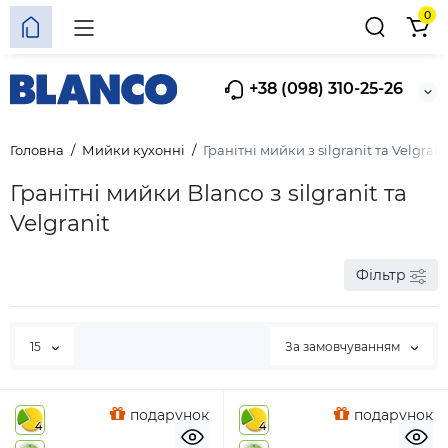
0
+38 (098) 310-25-26
Головна
Мийки кухонні
Гранітні мийки з silgranit та Velgrani
Гранітні мийки Blanco з silgranit та
Velgranit
Фільтр
15
За замовчуванням
подарунок
подарунок
4
4