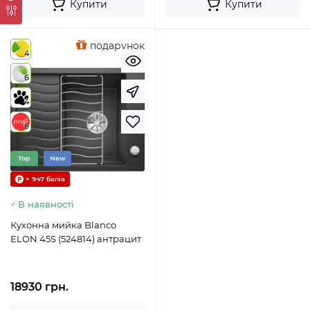
Купити
Купити
подарунок
4
6
4
6
Top
New
+ 947 балів
В наявності
Кухонна мийка Blanco
ELON 45S (524814) антрацит
18930 грн.