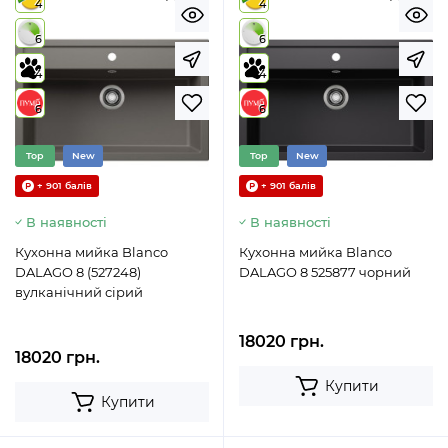
4
4
6
6
4
4
6
6
Top
New
Top
New
+ 901 балів
+ 901 балів
В наявності
В наявності
Кухонна мийка Blanco
Кухонна мийка Blanco
DALAGO 8 (527248)
DALAGO 8 525877 чорний
вулканічний сірий
18020 грн.
18020 грн.
Купити
Купити