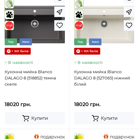
6
6
4
4
6
6
Top
New
Top
New
+ 901 балів
+ 901 балів
В наявності
В наявності
Кухонна мийка Blanco
Кухонна мийка Blanco
DALAGO 8 (518852) темна
DALAGO 8 (527065) ніжний
скеля
білий
18020 грн.
18020 грн.
Купити
Купити
подарунок
подарунок