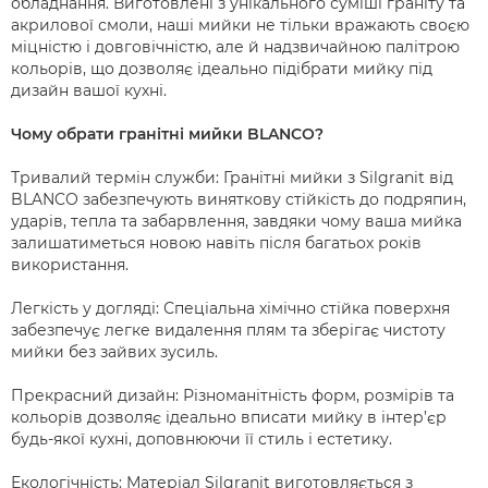
обладнання. Виготовлені з унікального суміші граніту та
акрилової смоли, наші мийки не тільки вражають своєю
міцністю і довговічністю, але й надзвичайною палітрою
кольорів, що дозволяє ідеально підібрати мийку під
дизайн вашої кухні.
Чому обрати гранітні мийки BLANCO?
Тривалий термін служби: Гранітні мийки з Silgranit від
BLANCO забезпечують виняткову стійкість до подряпин,
ударів, тепла та забарвлення, завдяки чому ваша мийка
залишатиметься новою навіть після багатьох років
використання.
Легкість у догляді: Спеціальна хімічно стійка поверхня
забезпечує легке видалення плям та зберігає чистоту
мийки без зайвих зусиль.
Прекрасний дизайн: Різноманітність форм, розмірів та
кольорів дозволяє ідеально вписати мийку в інтер’єр
будь-якої кухні, доповнюючи її стиль і естетику.
Екологічність: Матеріал Silgranit виготовляється з