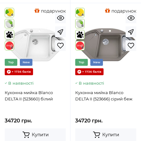
подарунок
подарунок
4
4
6
6
4
4
6
6
Top
New
Top
New
+ 1736 балів
+ 1736 балів
В наявності
В наявності
Кухонна мийка Blanco
Кухонна мийка Blanco
DELTA II (523660) білий
DELTA II (523666) сірий беж
34720 грн.
34720 грн.
Купити
Купити