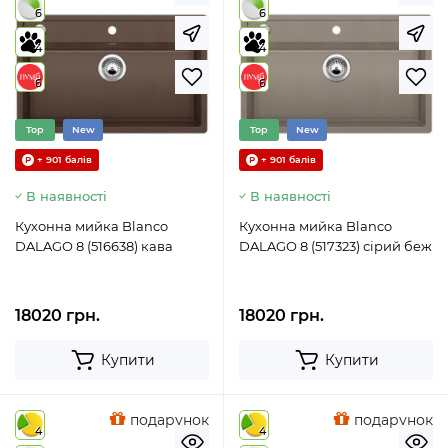
6
6
4
4
6
6
Top
New
Top
New
+ 901 балів
+ 901 балів
В наявності
В наявності
Кухонна мийка Blanco
Кухонна мийка Blanco
DALAGO 8 (516638) кава
DALAGO 8 (517323) сірий беж
18020 грн.
18020 грн.
Купити
Купити
подарунок
подарунок
4
4