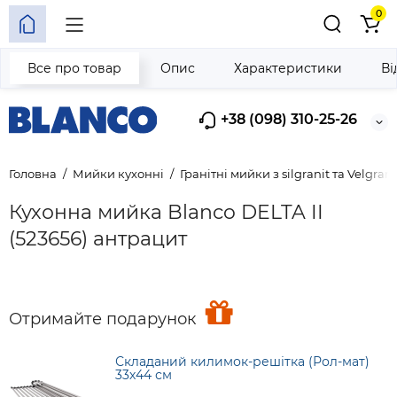
0
Все про товар
Опис
Характеристики
Ві
+38 (098) 310-25-26
Головна
Мийки кухонні
Гранітні мийки з silgranit та Velgrani
Кухонна мийка Blanco DELTA II
(523656) антрацит
Отримайте подарунок
Складаний килимок-решітка (Рол-мат)
33х44 см