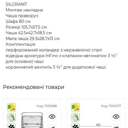
SILGRANIT
Монтаж накладна
Чаша праворуч
Шафа 80 см
Розмір 105.7х57.5 см
Чаша 42.5х42.7х18.5 см
Мала чаша 29.3х28.7х13 см
Комплектація:
перфорований коландер з нержавіючої сталі
відвідна арматура InFino з клапаном-автоматом 3 ½''
для основної чаші
корзинчатий вентиль 3 ½'' для додаткової чаші.
Рекомендовані товари
Код:
7001288
Код:
7001277
4
4
6
6