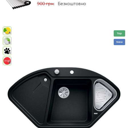
900 грн.
Безкоштовно
4
Top
New
6
4
6