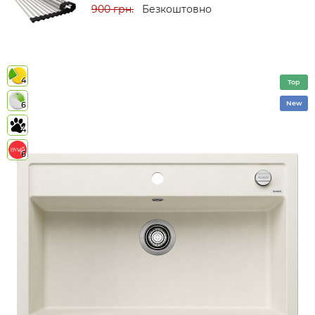
900 грн.
Безкоштовно
4
Top
New
6
4
6