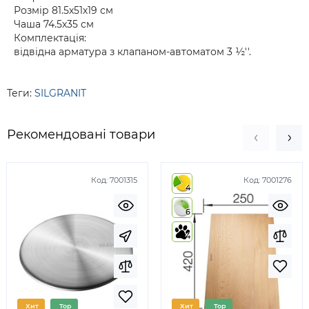
Розмір 81.5х51х19 см
Чаша 74.5х35 см
Комплектація:
відвідна арматура з клапаном-автоматом 3 ½''.
Теги:
SILGRANIT
Рекомендовані товари
Код:
7001315
Код:
7001276
4
6
4
Хит
Top
Хит
Top