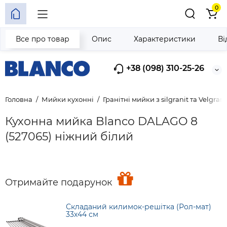
0
Все про товар
Опис
Характеристики
Ві
+38 (098) 310-25-26
Головна
Мийки кухонні
Гранітні мийки з silgranit та Velgrani
Кухонна мийка Blanco DALAGO 8
(527065) ніжний білий
Отримайте подарунок
Складаний килимок-решітка (Рол-мат)
33х44 см