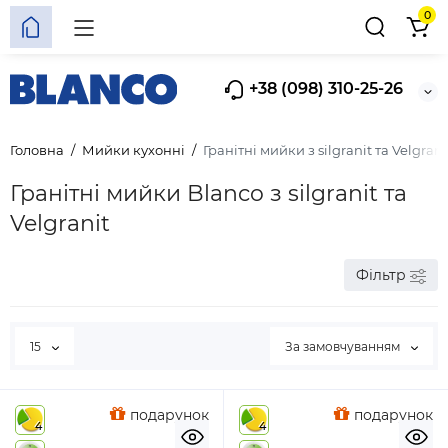
0
+38 (098) 310-25-26
Головна
Мийки кухонні
Гранітні мийки з silgranit та Velgrani
Гранітні мийки Blanco з silgranit та
Velgranit
Фільтр
15
За замовчуванням
подарунок
подарунок
4
4