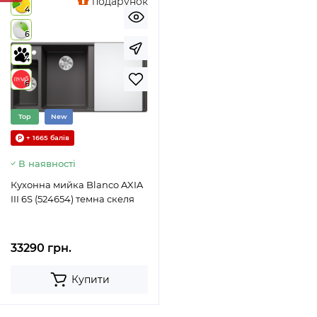
подарунок
4
6
4
6
Top
New
+ 1665 балів
В наявності
Кухонна мийка Blanco AXIA
III 6S (524654) темна скеля
33290 грн.
Купити