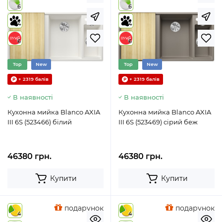
6
6
4
4
6
6
Top
New
Top
New
+ 2319 балів
+ 2319 балів
В наявності
В наявності
Кухонна мийка Blanco AXIA
Кухонна мийка Blanco AXIA
III 6S (523466) білий
III 6S (523469) сірий беж
46380 грн.
46380 грн.
Купити
Купити
подарунок
подарунок
4
4