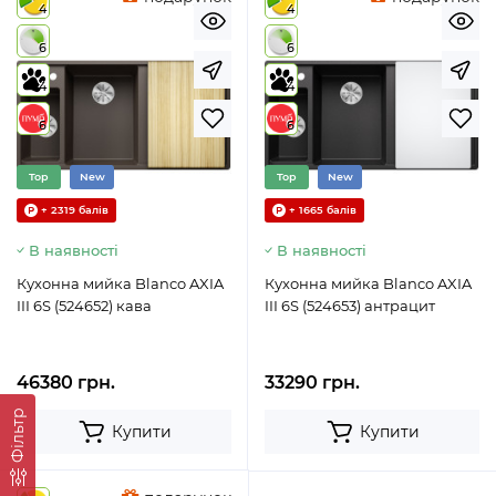
4
4
6
6
4
4
6
6
Top
New
Top
New
+ 2319 балів
+ 1665 балів
В наявності
В наявності
Кухонна мийка Blanco AXIA
Кухонна мийка Blanco AXIA
III 6S (524652) кава
III 6S (524653) антрацит
46380 грн.
33290 грн.
Фільтр
Купити
Купити