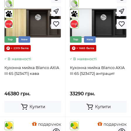
6
6
4
4
6
6
Top
New
Top
New
+ 2319 балів
+ 1665 балів
В наявності
В наявності
Кухонна мийка Blanco AXIA
Кухонна мийка Blanco AXIA
III 6S (523471) кава
III 6S (523472) антрацит
46380 грн.
33290 грн.
Купити
Купити
подарунок
подарунок
4
4