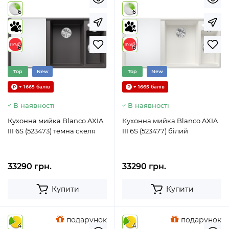
6
6
4
4
6
6
Top
New
Top
New
+ 1665 балів
+ 1665 балів
В наявності
В наявності
Кухонна мийка Blanco AXIA
Кухонна мийка Blanco AXIA
III 6S (523473) темна скеля
III 6S (523477) білий
33290 грн.
33290 грн.
Купити
Купити
подарунок
подарунок
4
4