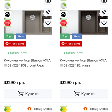
6
6
4
4
6
6
Top
New
Top
New
+ 1665 балів
+ 1665 балів
В наявності
В наявності
Кухонна мийка Blanco AXIA
Кухонна мийка Blanco AXIA
III 6S (523480) сірий беж
III 6S (523482) кава
33290 грн.
33290 грн.
Купити
Купити
подарунок
подарунок
4
4