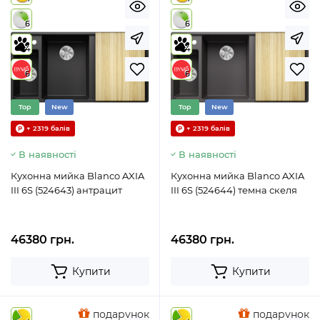
6
6
4
4
6
6
Top
New
Top
New
+ 2319 балів
+ 2319 балів
В наявності
В наявності
Кухонна мийка Blanco AXIA
Кухонна мийка Blanco AXIA
III 6S (524643) антрацит
III 6S (524644) темна скеля
46380 грн.
46380 грн.
Купити
Купити
подарунок
подарунок