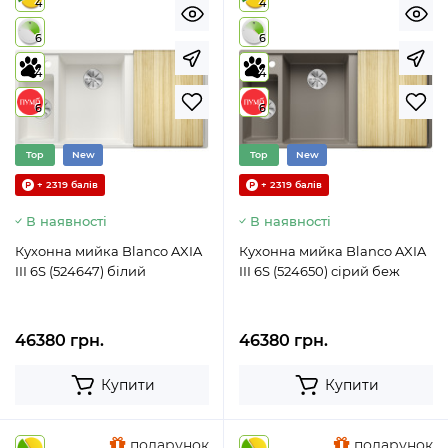
4
4
6
6
4
4
6
6
Top
New
Top
New
+ 2319 балів
+ 2319 балів
В наявності
В наявності
Кухонна мийка Blanco AXIA
Кухонна мийка Blanco AXIA
III 6S (524647) білий
III 6S (524650) сірий беж
46380 грн.
46380 грн.
Купити
Купити
подарунок
подарунок