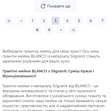
Показати ще
|<
<
1
2
3
4
5
6
7
8
9
>
>|
Вибираєте гранітну мийку для своєї кухні? Ось чому
гранітні мийки BLANCO із матеріалу Silgranit стануть
ідеальним рішенням для вашої кухні.
Гранітні мийки BLANCO з Silgranit: Суміш Краси і
Функціональності
Гранітні мийки з матеріалу Silgranit від BLANCO - це
вершина інноваційності та стилю у світі кухонного
обладнання. Виготовлені з унікального суміші граніту та
акрилової смоли, наші мийки не тільки вражають своєю
міцністю і довговічністю, але й надзвичайною палітрою
кольорів, що дозволяє ідеально підібрати мийку під