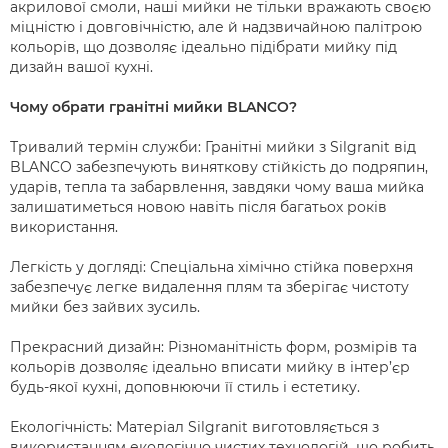
акрилової смоли, наші мийки не тільки вражають своєю
міцністю і довговічністю, але й надзвичайною палітрою
кольорів, що дозволяє ідеально підібрати мийку під
дизайн вашої кухні.
Чому обрати гранітні мийки BLANCO?
Тривалий термін служби: Гранітні мийки з Silgranit від
BLANCO забезпечують виняткову стійкість до подряпин,
ударів, тепла та забарвлення, завдяки чому ваша мийка
залишатиметься новою навіть після багатьох років
використання.
Легкість у догляді: Спеціальна хімічно стійка поверхня
забезпечує легке видалення плям та зберігає чистоту
мийки без зайвих зусиль.
Прекрасний дизайн: Різноманітність форм, розмірів та
кольорів дозволяє ідеально вписати мийку в інтер’єр
будь-якої кухні, доповнюючи її стиль і естетику.
Екологічність: Матеріал Silgranit виготовляється з
використанням екологічно чистих технологій, що робить