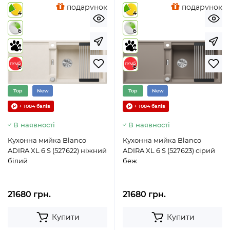
подарунок
подарунок
4
4
6
6
4
4
6
6
Top
New
Top
New
+ 1084 балів
+ 1084 балів
В наявності
В наявності
Кухонна мийка Blanco
Кухонна мийка Blanco
ADIRA XL 6 S (527622) ніжний
ADIRA XL 6 S (527623) сірий
білий
беж
21680 грн.
21680 грн.
Купити
Купити