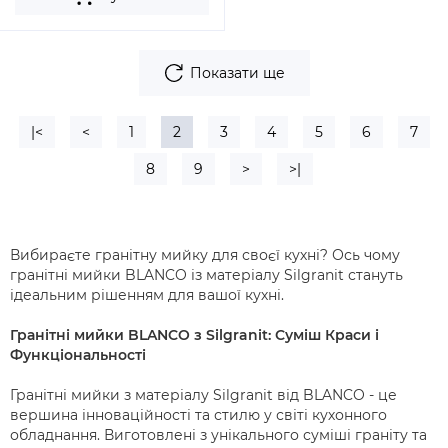
Показати ще
|<
<
1
2
3
4
5
6
7
8
9
>
>|
Вибираєте гранітну мийку для своєї кухні? Ось чому
гранітні мийки BLANCO із матеріалу Silgranit стануть
ідеальним рішенням для вашої кухні.
Гранітні мийки BLANCO з Silgranit: Суміш Краси і
Функціональності
Гранітні мийки з матеріалу Silgranit від BLANCO - це
вершина інноваційності та стилю у світі кухонного
обладнання. Виготовлені з унікального суміші граніту та