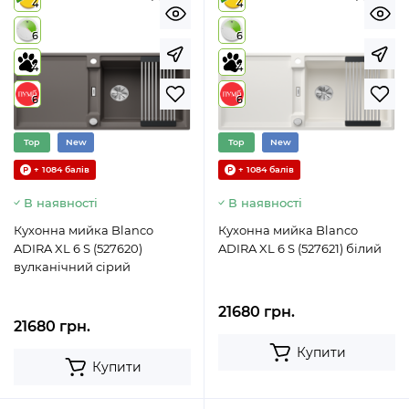
4
4
6
6
4
4
6
6
Top
New
Top
New
+ 1084 балів
+ 1084 балів
В наявності
В наявності
Кухонна мийка Blanco
Кухонна мийка Blanco
ADIRA XL 6 S (527620)
ADIRA XL 6 S (527621) білий
вулканічний сірий
21680 грн.
21680 грн.
Купити
Купити