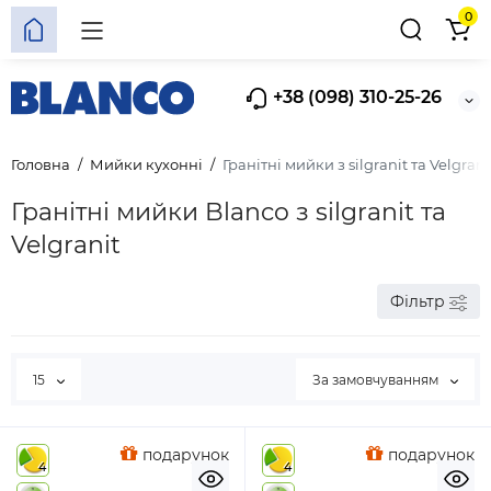
0
+38 (098) 310-25-26
Головна
Мийки кухонні
Гранітні мийки з silgranit та Velgrani
Гранітні мийки Blanco з silgranit та
Velgranit
Фільтр
15
За замовчуванням
подарунок
подарунок
4
4