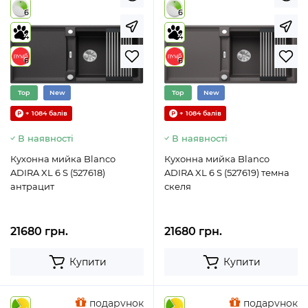
6
6
4
4
6
6
Top
New
Top
New
+ 1084 балів
+ 1084 балів
В наявності
В наявності
Кухонна мийка Blanco
Кухонна мийка Blanco
ADIRA XL 6 S (527618)
ADIRA XL 6 S (527619) темна
антрацит
скеля
21680 грн.
21680 грн.
Купити
Купити
подарунок
подарунок