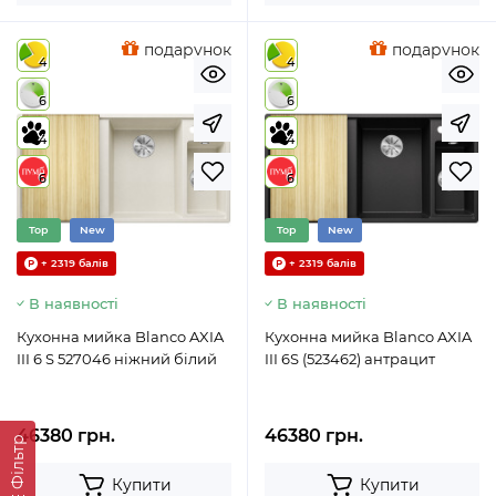
подарунок
подарунок
4
4
6
6
4
4
6
6
Top
New
Top
New
+ 2319 балів
+ 2319 балів
В наявності
В наявності
Кухонна мийка Blanco AXIA
Кухонна мийка Blanco AXIA
III 6 S 527046 ніжний білий
III 6S (523462) антрацит
46380 грн.
46380 грн.
Фільтр
Купити
Купити