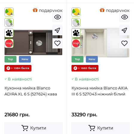
подарунок
подарунок
4
4
6
6
4
4
6
6
Top
New
Top
New
+ 1084 балів
+ 1665 балів
В наявності
В наявності
Кухонна мийка Blanco
Кухонна мийка Blanco AXIA
ADIRA XL 6 S (527624) кава
III 6 S 527043 ніжний білий
21680 грн.
33290 грн.
Купити
Купити