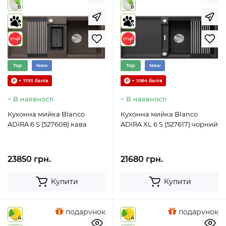
6
6
4
4
6
6
Top
New
Top
New
+ 1193 балів
+ 1084 балів
В наявності
В наявності
Кухонна мийка Blanco
Кухонна мийка Blanco
ADIRA 6 S (527608) кава
ADIRA XL 6 S (527617) чорний
23850 грн.
21680 грн.
Купити
Купити
подарунок
подарунок
4
4