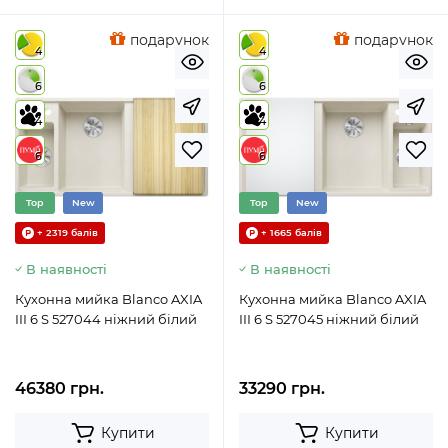
подарунок
подарунок
4
4
6
6
4
4
6
6
Top
New
Top
New
+ 2319 балів
+ 1665 балів
В наявності
В наявності
Кухонна мийка Blanco AXIA
Кухонна мийка Blanco AXIA
III 6 S 527044 ніжний білий
III 6 S 527045 ніжний білий
46380 грн.
33290 грн.
Купити
Купити