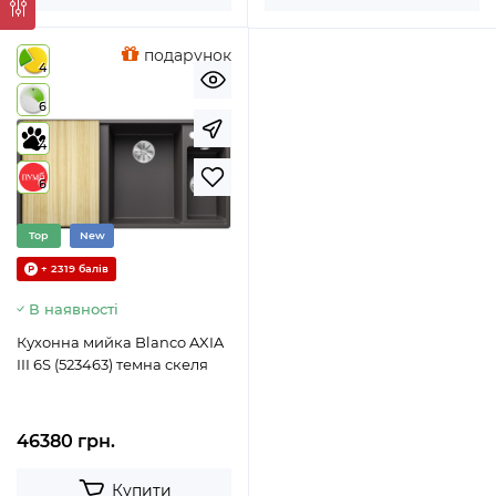
подарунок
4
6
4
6
Top
New
+ 2319 балів
В наявності
Кухонна мийка Blanco AXIA
III 6S (523463) темна скеля
46380 грн.
Купити