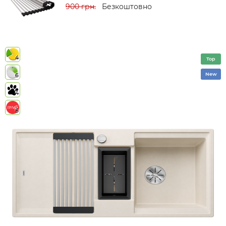
900 грн.
Безкоштовно
4
Top
New
6
4
6