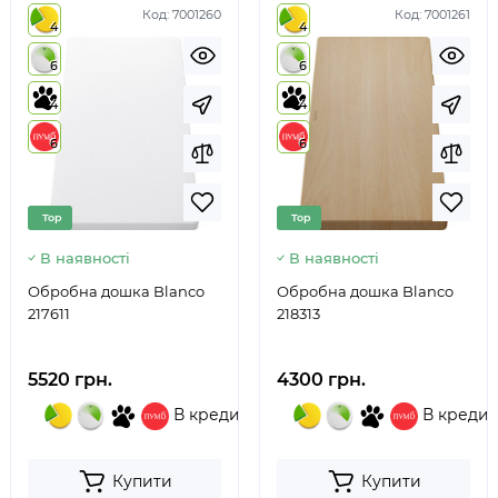
Код:
7001260
Код:
7001261
4
4
6
6
4
4
6
6
Top
Top
В наявності
В наявності
Обробна дошка Blanco
Обробна дошка Blanco
217611
218313
5520 грн.
4300 грн.
В кредит
В кредит
Купити
Купити