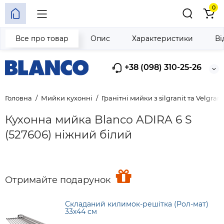
0
Все про товар
Опис
Характеристики
Ві
+38 (098) 310-25-26
Головна
Мийки кухонні
Гранітні мийки з silgranit та Velgrani
Кухонна мийка Blanco ADIRA 6 S
(527606) ніжний білий
Отримайте подарунок
Складаний килимок-решітка (Рол-мат)
33х44 см