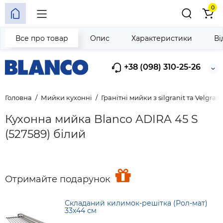
0
Все про товар
Опис
Характеристики
Ві
+38 (098) 310-25-26
Головна
Мийки кухонні
Гранітні мийки з silgranit та Velgrani
Кухонна мийка Blanco ADIRA 45 S
(527589) білий
Отримайте подарунок
Складаний килимок-решітка (Рол-мат)
33х44 см