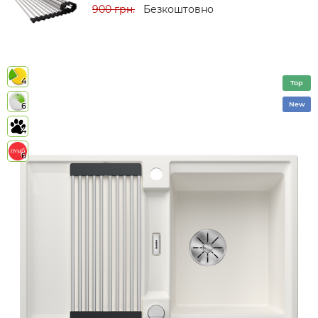
900 грн.
Безкоштовно
4
Top
New
6
4
6