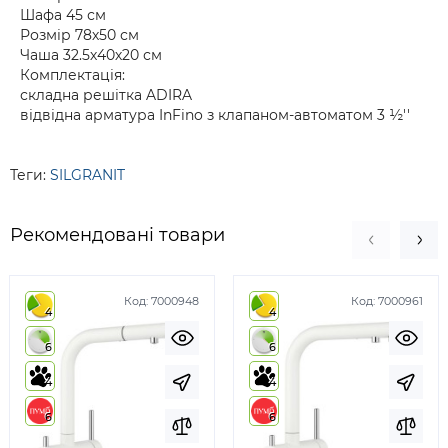
Шафа 45 см
Розмір 78х50 см
Чаша 32.5х40х20 см
Комплектація:
складна решітка ADIRA
відвідна арматура InFino з клапаном-автоматом 3 ½''
Теги:
SILGRANIT
Рекомендовані товари
Код:
7000948
Код:
7000961
4
4
6
6
4
4
6
6