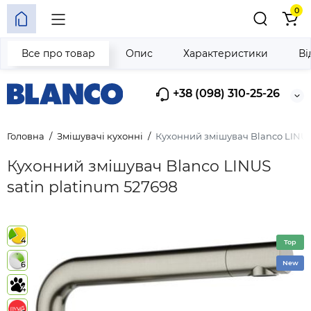
0
Все про товар
Опис
Характеристики
Ві
+38 (098) 310-25-26
Головна
Змішувачі кухонні
Кухонний змішувач Blanco LINUS
Кухонний змішувач Blanco LINUS
satin platinum 527698
4
Top
New
6
4