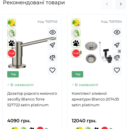
Рекомендовані товари
Код:
7057145
Код:
7057054
4
4
6
6
4
4
6
6
Top
Top
В наявності
В наявності
Дозатор рідкого миючого
Комплект зливної
засобу Blanco Torre
арматури Blanco 207435
527722 satin platinum
satin platinum
4090 грн.
12040 грн.