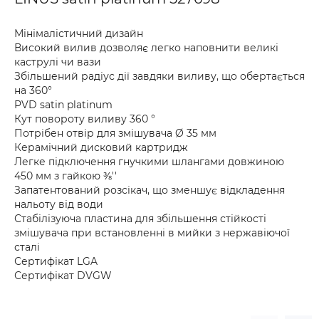
Мінімалістичний дизайн
Високий вилив дозволяє легко наповнити великі
каструлі чи вази
Збільшений радіус дії завдяки виливу, що обертається
на 360°
PVD satin platinum
Кут повороту виливу 360 °
Потрібен отвір для змішувача Ø 35 мм
Керамічний дисковий картридж
Легке підключення гнучкими шлангами довжиною
450 мм з гайкою ⅜''
Запатентований розсікач, що зменшує відкладення
нальоту від води
Стабілізуюча пластина для збільшення стійкості
змішувача при встановленні в мийки з нержавіючої
сталі
Сертифікат LGA
Сертифікат DVGW