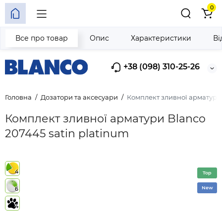
0
Все про товар
Опис
Характеристики
Ві
+38 (098) 310-25-26
Головна
Дозатори та аксесуари
Комплект зливної арматури 
Комплект зливної арматури Blanco
207445 satin platinum
4
Top
New
6
4