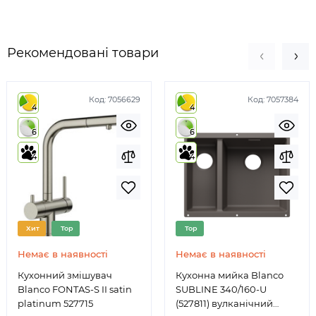
Рекомендовані товари
Код:
7056629
Код:
7057384
4
4
6
6
4
4
Хит
Top
Top
Немає в наявності
Немає в наявності
Кухонний змішувач
Кухонна мийка Blanco
Blanco FONTAS-S II satin
SUBLINE 340/160-U
platinum 527715
(527811) вулканічний