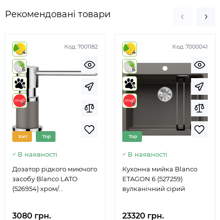
Рекомендовані товари
Код:
7001182
Код:
7000041
4
4
6
6
4
4
6
6
Хит
Top
Top
В наявності
В наявності
Дозатор рідкого миючого
Кухонна мийка Blanco
засобу Blanco LATO
ETAGON 6 (527259)
(526954) хром/
вулканічний сірий
вулканічний сірий
3080 грн.
23320 грн.