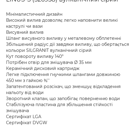
Мінімалистичний дизайн
Високий вилив дозволяє легко наповнити великі
каструлі чи вази
Висувний вилив
Шланг висувного виливу у металевому обплетенні
Збільшений радіус дії завдяки виливу, що обертається
кольори SILGRANIT вулканічний сірий
Кут повороту виливу 140°
Потрібен отвір для змішувача Ø 35 мм
Керамічний дисковий картридж
Легке підключення гнучкими шлангами довжиною
450 мм з гайкою ⅜''
Запатентований розсікач, що зменшує відкладення
нальоту від води
Зворотний клапан, що запобігає поверненню води
Стабілізуюча пластина для збільшення стійкості
змішувача
Сертифікат LGA
Сертифікат DVGW