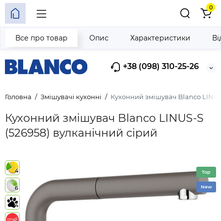
0
Все про товар
Опис
Характеристики
Ві
+38 (098) 310-25-26
Головна
Змішувачі кухонні
Кухонний змішувач Blanco LINUS
Кухонний змішувач Blanco LINUS-S
(526958) вулканічний сірий
4
Top
New
6
4