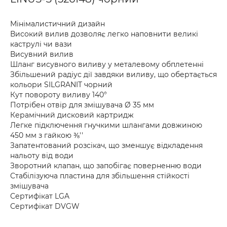
Мінімалистичний дизайн
Високий вилив дозволяє легко наповнити великі
каструлі чи вази
Висувний вилив
Шланг висувного виливу у металевому обплетенні
Збільшений радіус дії завдяки виливу, що обертається
кольори SILGRANIT чорний
Кут повороту виливу 140°
Потрібен отвір для змішувача Ø 35 мм
Керамічний дисковий картридж
Легке підключення гнучкими шлангами довжиною
450 мм з гайкою ⅜''
Запатентований розсікач, що зменшує відкладення
нальоту від води
Зворотний клапан, що запобігає поверненню води
Стабілізуюча пластина для збільшення стійкості
змішувача
Сертифікат LGA
Сертифікат DVGW