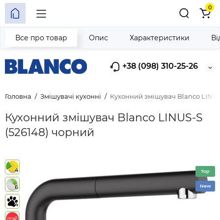
0
Все про товар
Опис
Характеристики
Ві
+38 (098) 310-25-26
Головна
Змішувачі кухонні
Кухонний змішувач Blanco LINUS
Кухонний змішувач Blanco LINUS-S
(526148) чорний
4
Top
New
6
4