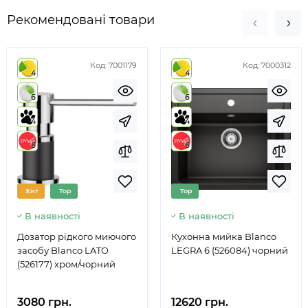
Рекомендовані товари
Код:
7001179
Код:
7000312
4
4
6
6
4
4
6
6
Хит
Top
Top
В наявності
В наявності
Дозатор рідкого миючого
Кухонна мийка Blanco
засобу Blanco LATO
LEGRA 6 (526084) чорний
(526177) хром/чорний
3080 грн.
12620 грн.