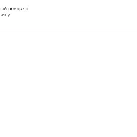
дкій поверхні
овину