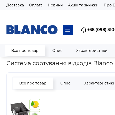
Доставка
Оплата
Новини
Акціїї та знижки
Про 
+38 (098) 310
Все про товар
Опис
Характеристики
Головна
Системи сортування
Для висувних фасадів
Сис
Система сортування відходів Blanco S
Все про товар
Опис
Характеристик
4