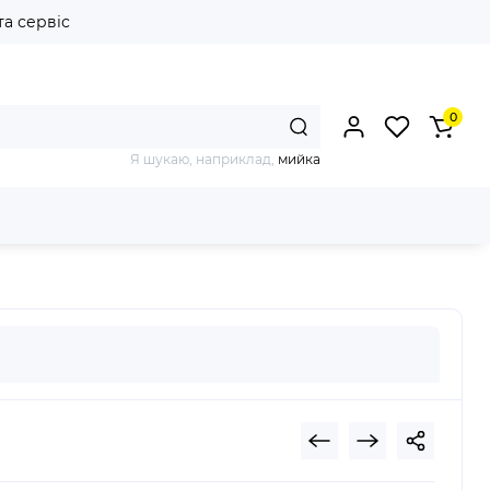
та сервіс
0
Я шукаю, наприклад,
мийка