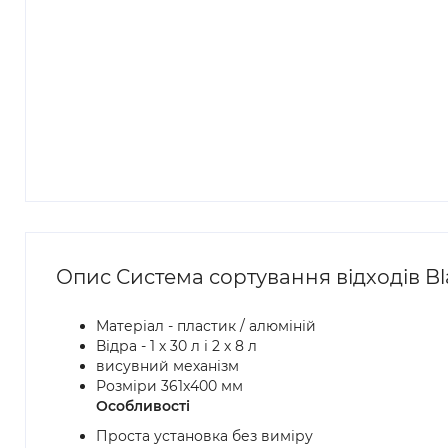
Опис Система сортування відходів Bla
Матеріал - пластик / алюміній
Відра - 1 х 30 л і 2 х 8 л
висувний механізм
Розміри 361x400 мм
Особливості
Проста установка без виміру