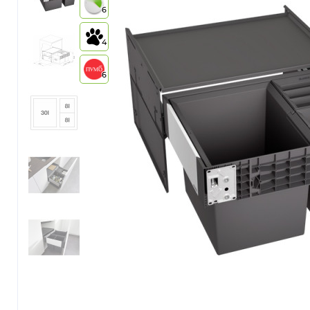
6
4
6