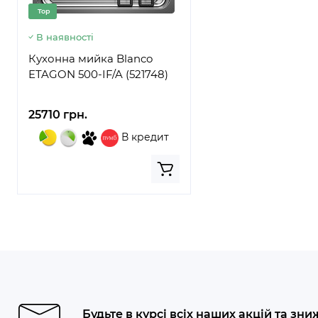
Top
В наявності
Кухонна мийка Blanco
ETAGON 500-IF/A (521748)
25710 грн.
В кредит
Будьте в курсі всіх наших акцій та зни