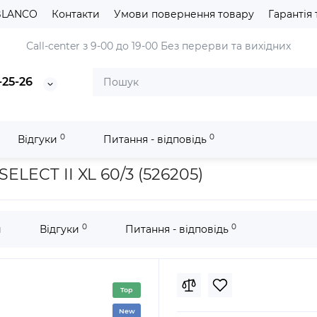
BLANCO
Контакти
Умови повернення товару
Гарантія 
Сall-center з 9-00 до 19-00
Без перерви та вихідних
-25-26
0
0
Відгуки
Питання - відповідь
тема сортування відходів Blanco SELECT II XL 60/3 (526205)
ELECT II XL 60/3 (526205)
0
0
и
Відгуки
Питання - відповідь
Top
New