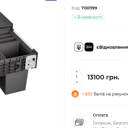
Код:
7001199
В наявності
13100 грн.
+ 655
балів на рахуно
Оплата
Готівкою, Безго