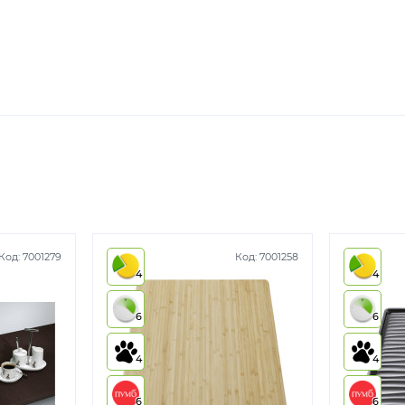
Код:
7001279
Код:
7001258
4
4
6
6
4
4
6
6