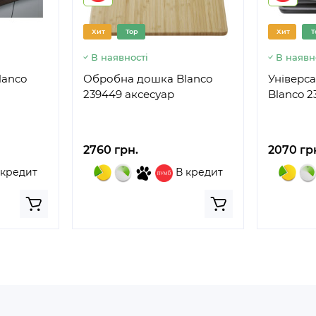
Хит
Top
Хит
T
В наявності
В наявн
lanco
Обробна дошка Blanco
Універс
239449 аксесуар
Blanco 2
2760 грн.
2070 гр
 кредит
В кредит