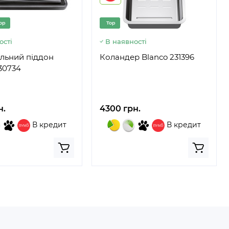
op
Top
ості
В наявності
альний піддон
Коландер Blanco 231396
30734
н.
4300 грн.
В кредит
В кредит