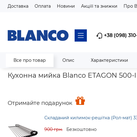
Доставка
Оплата
Новини
Акціїї та знижки
Про 
+38 (098) 310
Все про товар
Опис
Характеристики
Головна
Мийки кухонні
Мийки з нержавіючої сталі
Кух
Кухонна мийка Blanco ETAGON 500-IF
Отримайте подарунок
Складаний килимок-решітка (Рол-мат) 3
900 грн.
Безкоштовно