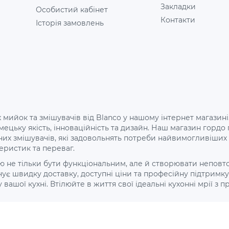
Закладки
Особистий кабінет
Контакти
Історія замовлень
 мийок та змішувачів від Blanco у нашому інтернет магазині
 німецьку якість, інноваційність та дизайн. Наш магазин го
них змішувачів, які задовольнять потреби найвимогливіши
еристик та переваг.
не тільки бути функціональним, але й створювати неповторн
є швидку доставку, доступні ціни та професійну підтримку 
ої кухні. Втілюйте в життя свої ідеальні кухонні мрії з про