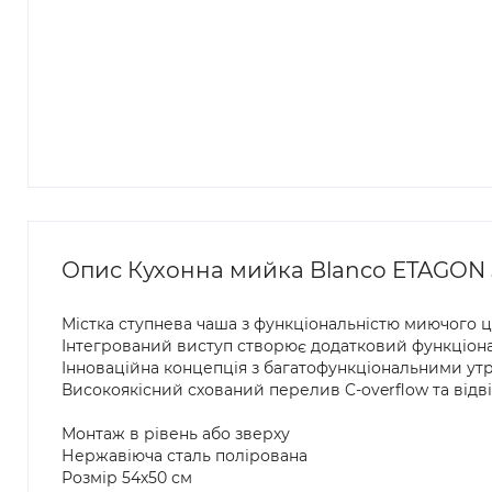
Опис Кухонна мийка Blanco ETAGON 50
Містка ступнева чаша з функціональністю миючого 
Інтегрований виступ створює додатковий функціон
Інноваційна концепція з багатофункціональними у
Високоякісний схований перелив C-overflow та відвід
Монтаж в рівень або зверху
Нержавіюча сталь полірована
Розмір 54х50 см