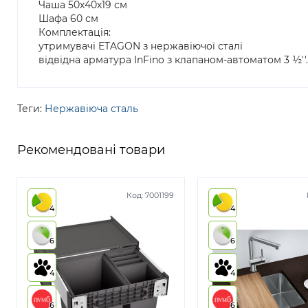
Чаша 50х40х19 см
Шафа 60 см
Комплектація:
утримувачі ETAGON з нержавіючої сталі
відвідна арматура InFino з клапаном-автоматом 3 ½''.
Теги:
Нержавіюча сталь
Рекомендовані товари
Код:
7001199
4
4
6
6
4
4
6
6