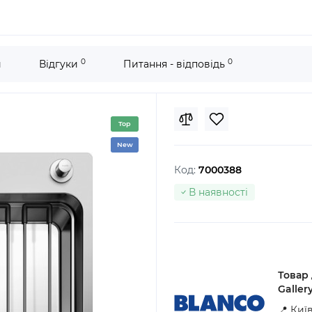
0
0
и
Відгуки
Питання - відповідь
Top
New
Код:
7000388
В наявності
Товар
Galler
📍 Киї