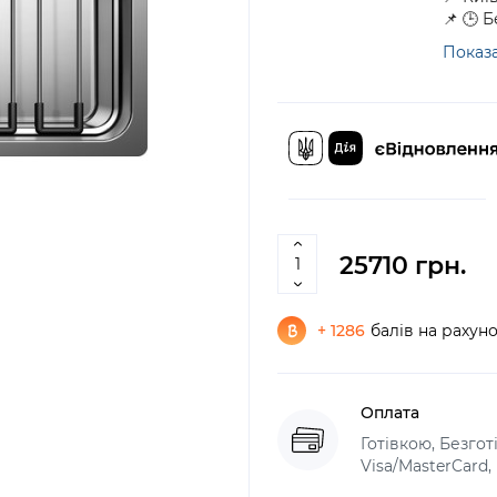
📌 🕒 
Показа
25710 грн.
+ 1286
балів на рахун
Оплата
Готівкою, Безго
Visa/MasterCard