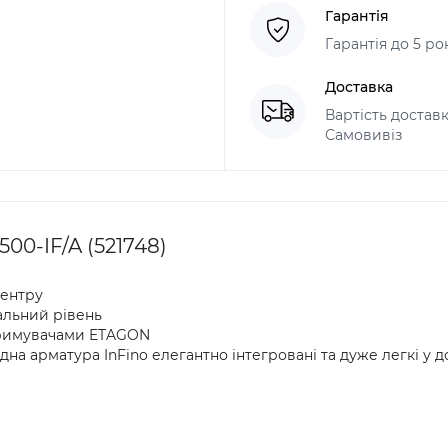
Гарантія
Гарантія до 5 ро
Доставка
Вартість доставк
Самовивіз
0-IF/A (521748)
центру
альний рівень
тримувачами ETAGON
на арматура InFino елегантно інтегровані та дуже легкі у д