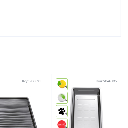
Код:
7001301
Код:
7046305
4
6
4
6