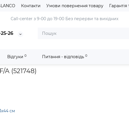
BLANCO
Контакти
Умови повернення товару
Гарантія 
Сall-center з 9-00 до 19-00
Без перерви та вихідних
-25-26
0
0
Відгуки
Питання - відповідь
онна мийка Blanco ETAGON 500-IF/A (521748)
/A (521748)
3х44 см