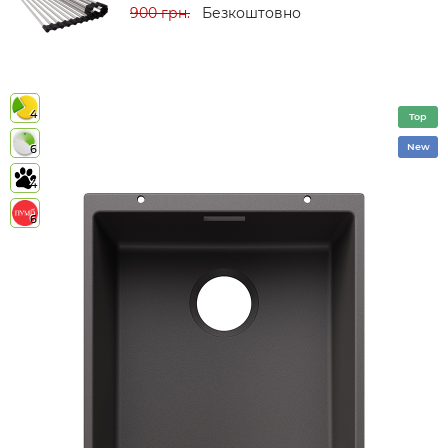
900 грн.
Безкоштовно
4
Top
New
6
4
6