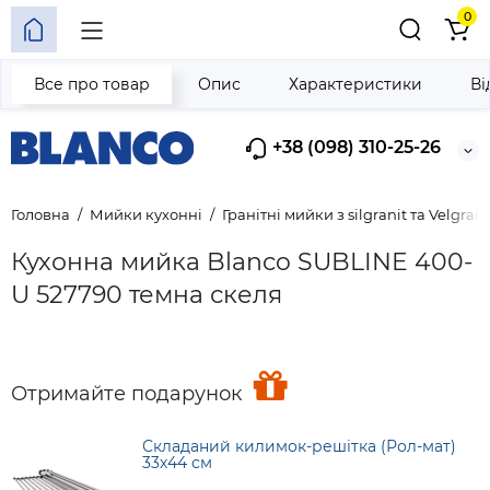
0
Все про товар
Опис
Характеристики
Ві
+38 (098) 310-25-26
Головна
Мийки кухонні
Гранітні мийки з silgranit та Velgrani
Кухонна мийка Blanco SUBLINE 400-
U 527790 темна скеля
Отримайте подарунок
Складаний килимок-решітка (Рол-мат)
33х44 см