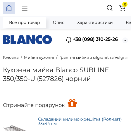
0
Все про товар
Опис
Характеристики
Ві
+38 (098) 310-25-26
Головна
Мийки кухонні
Гранітні мийки з silgranit та Velgrani
Кухонна мийка Blanco SUBLINE
350/350-U (527826) чорний
Отримайте подарунок
Складаний килимок-решітка (Рол-мат)
33х44 см