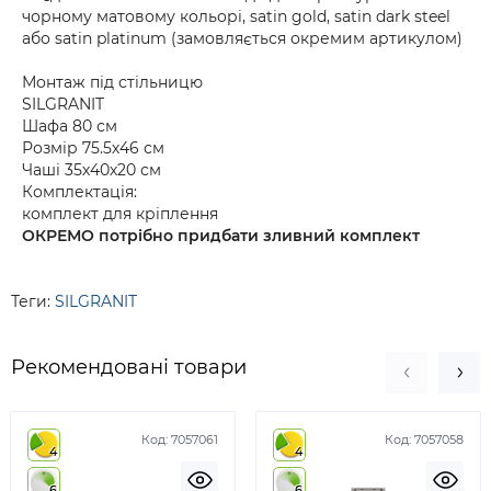
чорному матовому кольорі, satin gold, satin dark steel
або satin platinum (замовляється окремим артикулом)
Монтаж під стільницю
SILGRANIT
Шафа 80 см
Розмір 75.5х46 см
Чаші 35х40х20 см
Комплектація:
комплект для кріплення
ОКРЕМО потрібно придбати зливний комплект
Теги:
SILGRANIT
Рекомендовані товари
Код:
7057061
Код:
7057058
4
4
6
6