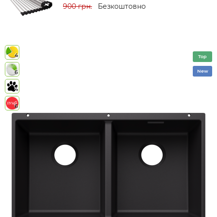
900 грн.
Безкоштовно
4
Top
New
6
4
6