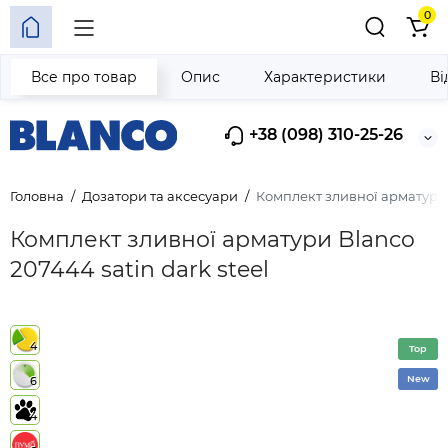
0
Все про товар
Опис
Характеристики
Ві
+38 (098) 310-25-26
Головна
Дозатори та аксесуари
Комплект зливної арматури B
Комплект зливної арматури Blanco
207444 satin dark steel
4
Top
New
6
4