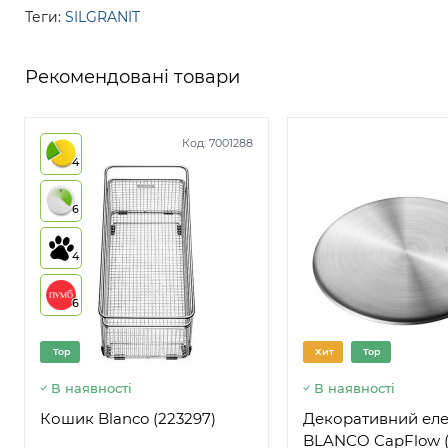
Теги:
SILGRANIT
Рекомендовані товари
Код:
7001288
4
6
4
6
Top
Хит
Top
В наявності
В наявності
Кошик Blanco (223297)
Декоративний ел
BLANCO CapFlow (