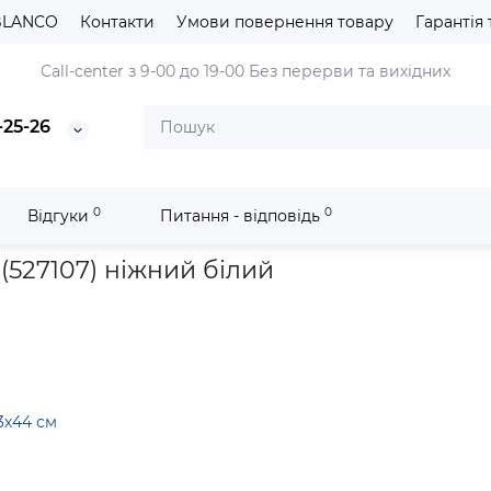
BLANCO
Контакти
Умови повернення товару
Гарантія 
Сall-center з 9-00 до 19-00
Без перерви та вихідних
-25-26
0
0
Відгуки
Питання - відповідь
nit
Кухонна мийка Blanco METRA 45 S-F (527107) ніжний білий
(527107) ніжний білий
3х44 см