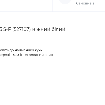
Самовивіз
S-F (527107) ніжний білий
віть до найменшої кухні
верхні - має інтегрований злив