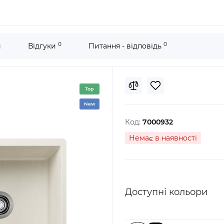
0
0
и
Відгуки
Питання - відповідь
Top
New
Код:
7000932
Немає в наявності
Доступні кольори