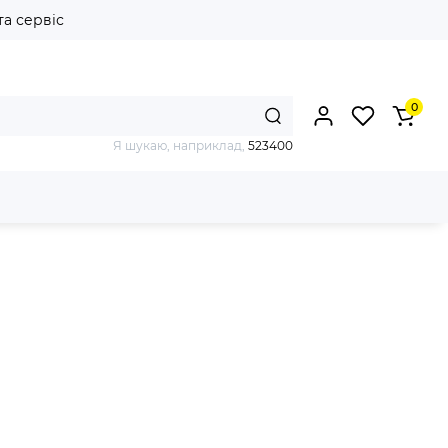
та сервіс
0
Я шукаю, наприклад,
523400