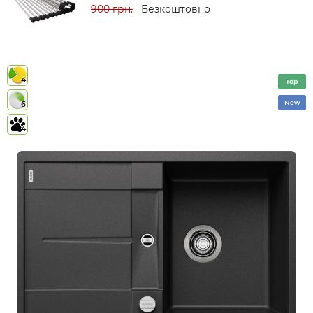
900 грн.
Безкоштовно
4
Top
New
6
4