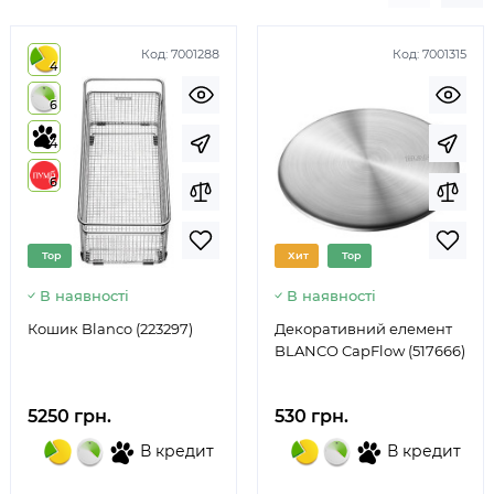
Код:
7001288
Код:
7001315
4
6
4
6
Top
Хит
Top
В наявності
В наявності
Кошик Blanco (223297)
Декоративний елемент
BLANCO CapFlow (517666)
5250 грн.
530 грн.
В кредит
В кредит