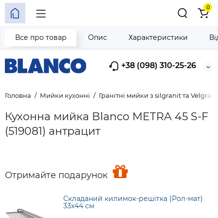
0
Все про товар
Опис
Характеристики
Ві
+38 (098) 310-25-26
Головна
Мийки кухонні
Гранітні мийки з silgranit та Velgrani
Кухонна мийка Blanco METRA 45 S-F
(519081) антрацит
Отримайте подарунок
Складаний килимок-решітка (Рол-мат)
33х44 см