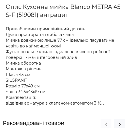
Опис Кухонна мийка Blanco METRA 45
S-F (519081) антрацит
Привабливий прямолінійний дизайн
Дуже простора та глибока чаша
Мийка довжиною лише 77 см ідеально пасуватиме
навіть до найменшої кухні
Функціональне крило - ідеальне в якості робочої
поверхні - має інтегрований злив
Мийка оборотна
Монтаж в рівень
Шафа 45 см
SILGRANIT
Розмір 77х49 см
Чаша 34.5х43х19 см
Комплектація:
відвідна арматура з клапаном-автоматом 3 ½''.
Рекомендовані товари