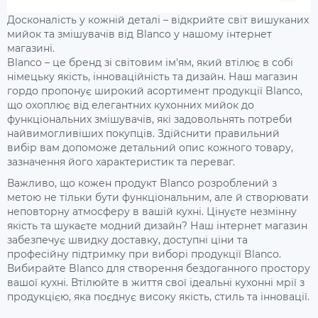
Досконалість у кожній деталі – відкрийте світ вишуканих
мийок та змішувачів від Blanco у нашому інтернет
магазині.
Blanco – це бренд зі світовим ім'ям, який втілює в собі
німецьку якість, інноваційність та дизайн. Наш магазин
гордо пропонує широкий асортимент продукції Blanco,
що охоплює від елегантних кухонних мийок до
функціональних змішувачів, які задовольнять потреби
найвимогливіших покупців. Здійснити правильний
вибір вам допоможе детальний опис кожного товару,
зазначення його характеристик та переваг.
Важливо, що кожен продукт Blanco розроблений з
метою не тільки бути функціональним, але й створювати
неповторну атмосферу в вашій кухні. Цінуєте незмінну
якість та шукаєте модний дизайн? Наш інтернет магазин
забезпечує швидку доставку, доступні ціни та
професійну підтримку при виборі продукції Blanco.
Вибирайте Blanco для створення бездоганного простору
вашої кухні. Втілюйте в життя свої ідеальні кухонні мрії з
продукцією, яка поєднує високу якість, стиль та інновації.