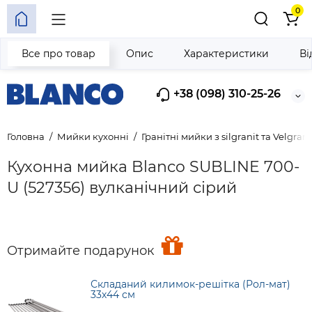
0
Все про товар
Опис
Характеристики
Ві
+38 (098) 310-25-26
Головна
Мийки кухонні
Гранітні мийки з silgranit та Velgrani
Кухонна мийка Blanco SUBLINE 700-
U (527356) вулканічний сірий
Отримайте подарунок
Складаний килимок-решітка (Рол-мат)
33х44 см