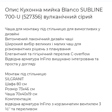
Опис Кухонна мийка Blanco SUBLINE
700-U (527356) вулканічний сірий
Чаша для монтажу під стільницю для вимогливих у
дизайні
Витончений лаконічний дизайн чаші
Широкий вибір великих і малих чаш для
різноманітних рішень з планування
Елегантний та гігієнічний перелив C-overflow
Відвідна арматура InFino вишукано інтегрована та
проста у догляді
Монтаж під стільницю
SILGRANIT
Шафа 80 см
Розмір 73х46 см
Чаша 70х40х19 см
Комплектація:
відвідна арматура InFino з корзинчатим вентилем 3
½'' та переливом