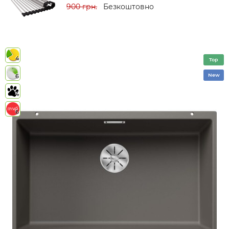
900 грн.
Безкоштовно
4
Top
New
6
4
6