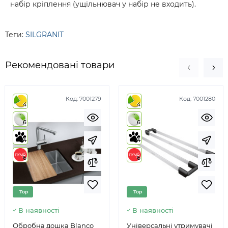
набір кріплення (ущільнювач у набір не входить).
Теги:
SILGRANIT
Рекомендовані товари
Код:
7001279
Код:
7001280
4
4
6
6
4
4
6
6
Top
Top
В наявності
В наявності
Обробна дошка Blanco
Універсальні утримувачі