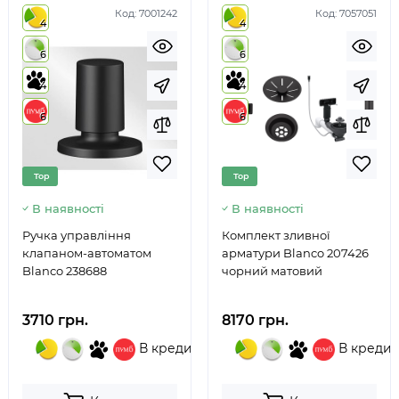
Код:
7001242
Код:
7057051
4
4
6
6
4
4
6
6
Top
Top
В наявності
В наявності
Ручка управління
Комплект зливної
клапаном-автоматом
арматури Blanco 207426
Blanco 238688
чорний матовий
3710 грн.
8170 грн.
В кредит
В кредит