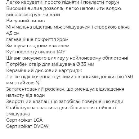
Легко керувати: просто підняти і покласти поруч
Високий вилив дозволяє легко наповнити водою
високі каструлі чи вази
Висувний вилив
Мінімальна відстань між змішувачем і створкою вікна
4,5 см
гальванічне покриття xром
Змішувач з одним важелем
Кут повороту вилива 140°
Шланг висувного виливу у нейлоновому обплетенні
Потрібен отвір для змішувача Ø 35 мм
Керамічний дисковий картридж
Легке підключення гнучкими шлангами довжиною 750
мм з гайкою ⅜''
Запатентований розсікач, що зменшує відкладення
нальоту від води
Зворотний клапан, що запобігає поверненню води
Стабілізуюча пластина для збільшення стійкості
змішувача
Сертифікат LGA
Сертифікат DVGW