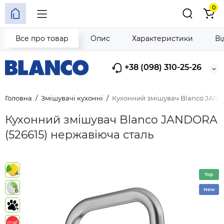
0
Все про товар
Опис
Характеристики
Ві
+38 (098) 310-25-26
Головна
Змішувачі кухонні
Кухонний змішувач Blanco JANDO
Кухонний змішувач Blanco JANDORA
(526615) нержавіюча сталь
4
Top
New
6
4