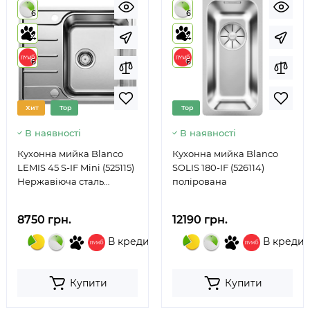
6
6
4
4
6
6
Хит
Top
Top
В наявності
В наявності
Кухонна мийка Blanco
Кухонна мийка Blanco
LEMIS 45 S-IF Mini (525115)
SOLIS 180-IF (526114)
Нержавіюча сталь
полірована
полірована
8750 грн.
12190 грн.
В кредит
В кредит
Купити
Купити