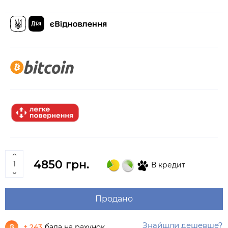
4850 грн.
В кредит
Продано
Знайшли дешевше?
+ 243
бала на рахунок