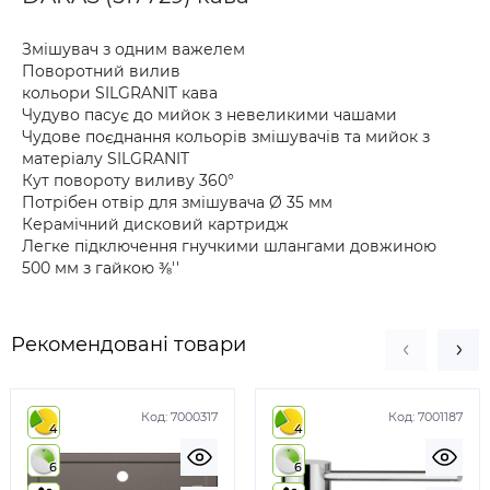
Змішувач з одним важелем
Поворотний вилив
кольори SILGRANIT кава
Чудуво пасує до мийок з невеликими чашами
Чудове поєднання кольорів змішувачів та мийок з
матеріалу SILGRANIT
Кут повороту виливу 360°
Потрібен отвір для змішувача Ø 35 мм
Керамічний дисковий картридж
Легке підключення гнучкими шлангами довжиною
500 мм з гайкою ⅜''
Рекомендовані товари
Код:
7000317
Код:
7001187
4
4
6
6