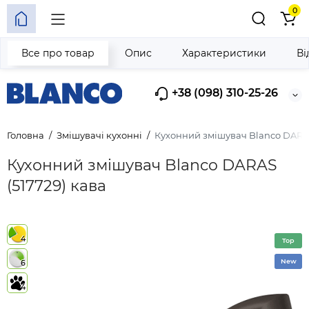
0
Все про товар
Опис
Характеристики
Ві
+38 (098) 310-25-26
Головна
Змішувачі кухонні
Кухонний змішувач Blanco DARAS
Кухонний змішувач Blanco DARAS
(517729) кава
4
Top
New
6
4