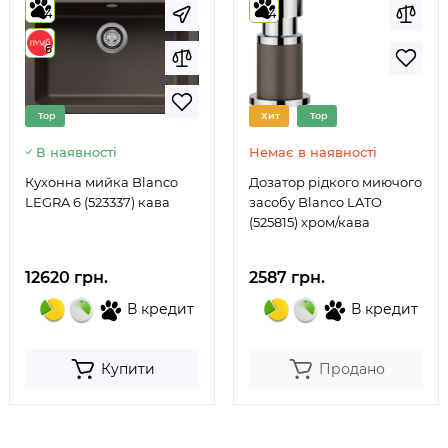
4
4
6
Top
Хит
Top
В наявності
Немає в наявності
Кухонна мийка Blanco
Дозатор рідкого миючого
LEGRA 6 (523337) кава
засобу Blanco LATO
(525815) хром/кава
12620 грн.
2587 грн.
В кредит
В кредит
Купити
Продано